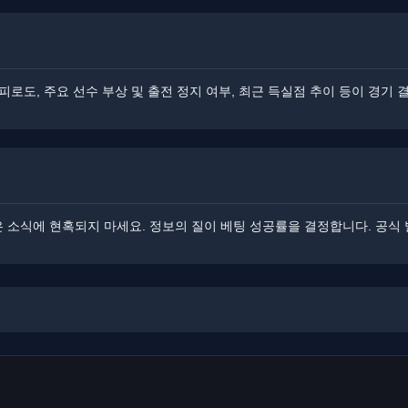
로도, 주요 선수 부상 및 출전 정지 여부, 최근 득실점 추이 등이 경기 결
 소식에 현혹되지 마세요. 정보의 질이 베팅 성공률을 결정합니다. ​​공식