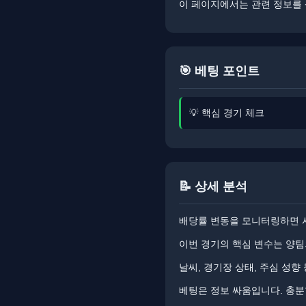
이 페이지에서는 관련 정보를 
🎯 베팅 포인트
💡 핵심 경기 체크
📝 상세 분석
배당률 변동을 모니터링하면 시
이번 경기의 핵심 변수는 양팀의
날씨, 경기장 상태, 주심 성향
베팅은 정보 싸움입니다. ​​