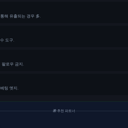
 통해 유출되는 경우 多.
필수 도구.
목적 팔로우 금지.
 베팅 엣지.
🎁 추천 파트너