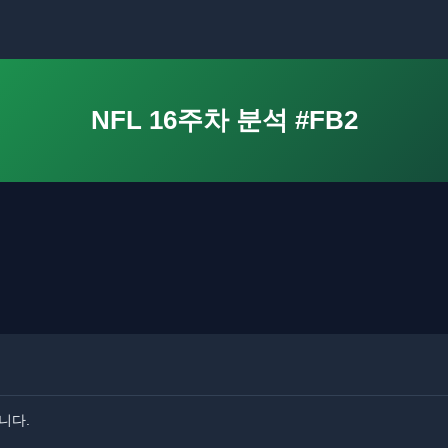
NFL 16주차 분석 #FB2
니다.