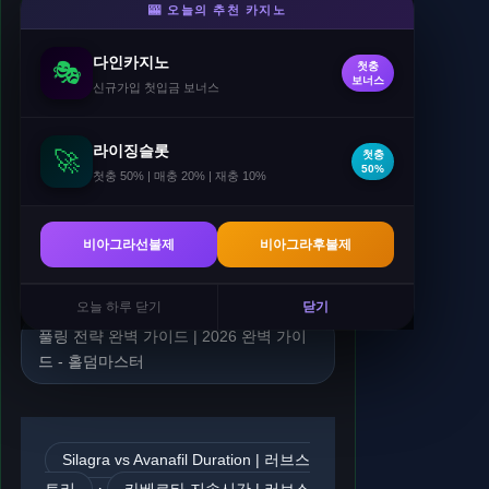
k88카지노
- 우리계열
🎰 오늘의 추천 카지노
입플 5+3~50+15 · 슬롯 리베이트 4% · 페이백
5%.
다인카지노
🎭
첫충
🎁 상시 이벤트
보너스
신규가입 첫입금 보너스
·
야마토 950탑 진입 완벽 가이드 | 릴게임
라이징슬롯
🚀
첫충
난다
50%
첫충 50% | 매충 20% | 재충 10%
·
센돔 음주 시 복용 | 러브스토리 2026 - 전
비아그라선불제
비아그라후불제
문 ED 정보
·
오늘 하루 닫기
닫기
풀링 전략 완벽 가이드 | 2026 완벽 가이
드 - 홀덤마스터
Silagra vs Avanafil Duration | 러브스
·