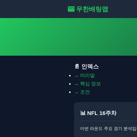
🎰 무한배팅맵
📄 인덱스
→ 머리말
→ 핵심 정보
→ 조언
📊 NFL 16주차
이번 라운드 주요 경기 분석입