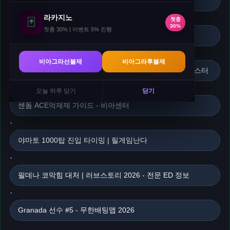
Bournemouth 선수 #22 - 무한배팅맵 2026
라카지노
·
🃏
첫충
30%
첫충 30% | 이벤트 5% 진행
베팅 용어 사전 2026 #FA6 - 무한배팅맵
·
비아그라선불제
비아그라후불제
온라인 포커 사이트 가이드 | 2026 완벽 가이드 - 홀덤마스터
·
오늘 하루 닫기
닫기
센돔 ACE억제제 가이드 - 비아센터
·
야마토 1000탑 진입 타이밍 | 릴게임난다
·
필데나 코막힘 대처 | 러브스토리 2026 - 전문 ED 정보
·
Granada 선수 #5 - 무한배팅맵 2026