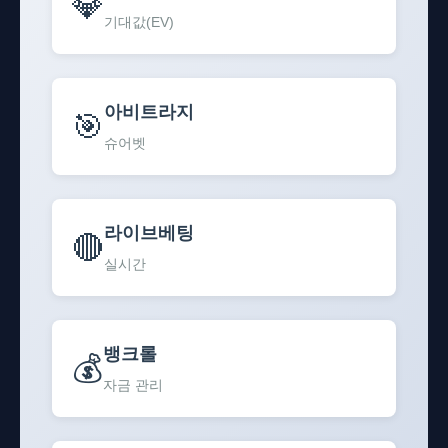
💎
기대값(EV)
아비트라지
🎯
슈어벳
라이브베팅
🔴
실시간
뱅크롤
💰
자금 관리