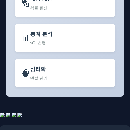
🔢
확률 환산
통계 분석
📊
xG, 스탯
심리학
🧠
멘탈 관리