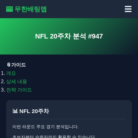
☰
🎰 무한배팅맵
NFL 20주차 분석 #947
📎가이드
개요
상세 내용
전략 가이드
📊 NFL 20주차
이번 라운드 주요 경기 분석입니다.
초보자부터 숙련자까지 활용할 수 있습니다.