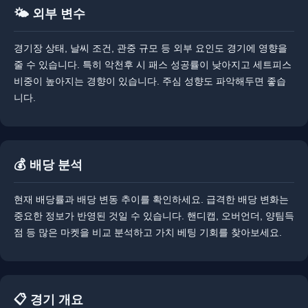
🌤️ 외부 변수
경기장 상태, 날씨 조건, 관중 규모 등 외부 요인도 경기에 영향을
줄 수 있습니다. ​​특히 악천후 시 패스 성공률이 낮아지고 세트피스
비중이 높아지는 경향이 있습니다. ​주심 성향도 파악해두면 좋습
니다.
💰 배당 분석
현재 배당률과 배당 변동 추이를 확인하세요. ​급격한 배당 변화는
중요한 정보가 반영된 것일 수 있습니다. 핸디캡, 오버언더, 양팀득
점 등 많은 마켓을 비교 분석하고 가치 베팅 기회를 찾아보세요.
📋 경기 개요