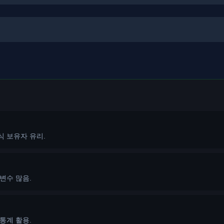
식 보유자 유리.
변수 많음.
통계 활용.