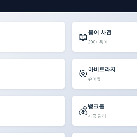
용어 사전
📖
200+ 용어
아비트라지
🎯
슈어벳
뱅크롤
💰
자금 관리