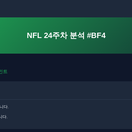
NFL 24주차 분석 #BF4
인트
니다.
니다.