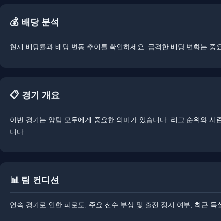
💰 배당 분석
현재 배당률과 배당 변동 추이를 확인하세요. 급격한 배당 변화는 중요
📋 경기 개요
이번 경기는 양팀 모두에게 중요한 의미가 있습니다. ​​리그 순위와 시
니다.
📊 팀 컨디션
​​연속 경기로 인한 피로도, 주요 선수 부상 및 출전 정지 여부, 최