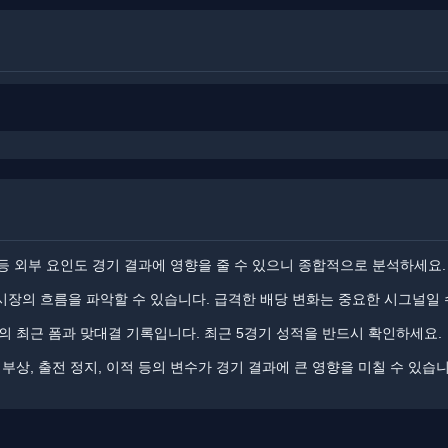
 등 외부 요인도 경기 결과에 영향을 줄 수 있으니 종합적으로 분석하세요.
장의 흐름을 파악할 수 있습니다. ​급격한 배당 변화는 중요한 시그널일 
의 최근 폼과 맞대결 기록입니다. 최근 5경기 성적을 반드시 확인하세요.
​부상, 출전 정지, 이적 등의 변수가 경기 결과에 큰 영향을 미칠 수 있습니