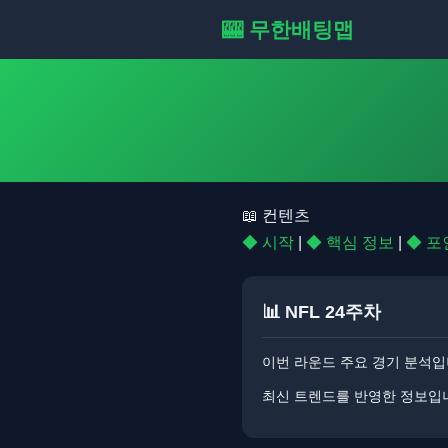
🎰 무한배팅맵
📖 컨텐츠
◆ 시작
|
◆ 핵심 정보
|
◆ 포
📊 NFL 24주차
이번 라운드 주요 경기 분석입
최신 트렌드를 반영한 정보입