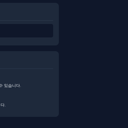
수 있습니다.
다.