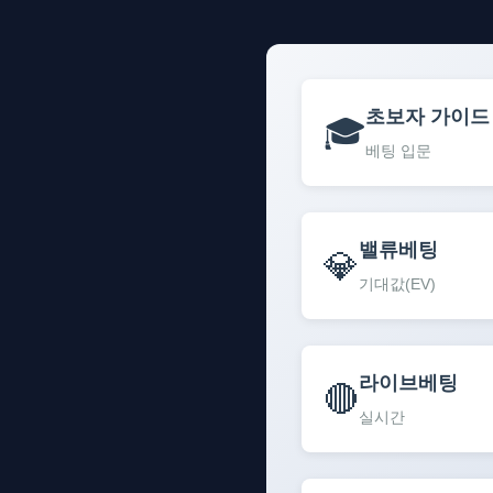
초보자 가이드
🎓
베팅 입문
밸류베팅
💎
기대값(EV)
라이브베팅
🔴
실시간