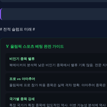
# 전적 슬럼프 미래 #
🏅 올림픽 스포츠 베팅 완전 가이드
비인기 종목 밸류
북메이커의 분석력 낮은 비인기 종목에서 밸류 기회 많음. 전문 지
프로 vs 아마추어
올림픽에 프로 참가 허용 종목은 실력 격차 명확. 아마추어 종목은 
국가별 종목 강세
특정 국가가 특정 종목에 압도적인 역사. 이변 가능성 분석에 역사 