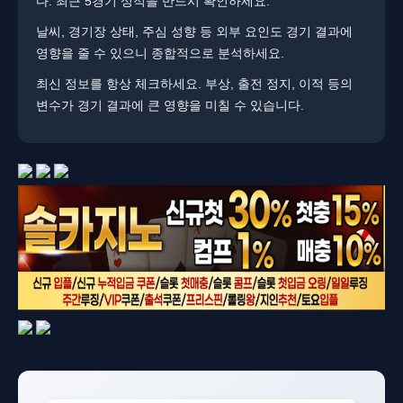
다. ​​최근 5경기 성적을 반드시 확인하세요.
날씨, 경기장 상태, 주심 성향 등 외부 요인도 경기 결과에
영향을 줄 수 있으니 종합적으로 분석하세요.
최신 정보를 항상 체크하세요. ​부상, 출전 정지, 이적 등의
변수가 경기 결과에 큰 영향을 미칠 수 있습니다.