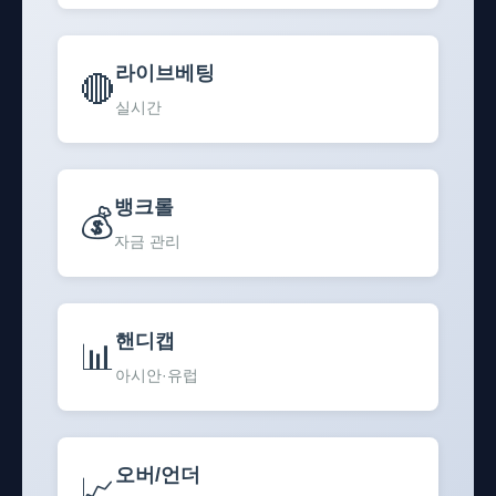
라이브베팅
🔴
실시간
뱅크롤
💰
자금 관리
핸디캡
📊
아시안·유럽
오버/언더
📈