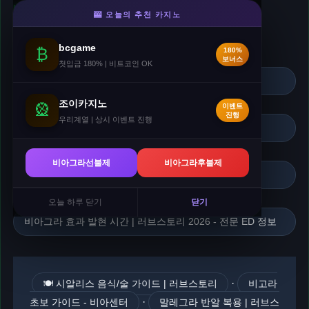
k88카지노
- 우리계열
🎰 오늘의 추천 카지노
입플 5+3~50+15 · 슬롯 리베이트 4% · 페이백 5%.
🎁 상시 이벤트
bcgame
₿
180%
·
보너스
첫입금 180% | 비트코인 OK
The Amazing 프라그마틱 | 릴게임난다
조이카지노
·
🎡
이벤트
진행
우리계열 | 상시 이벤트 진행
수하그라 반알 복용 | 러브스토리 2026 - 전문 ED 정보
·
비아그라선불제
비아그라후불제
골드비아 성능위해 - 비아센터
·
오늘 하루 닫기
닫기
비아그라 효과 발현 시간 | 러브스토리 2026 - 전문 ED 정보
·
🍽 시알리스 음식/술 가이드 | 러브스토리
비고라
·
초보 가이드 - 비아센터
말레그라 반알 복용 | 러브스