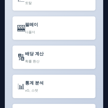
토탈
팔레이
🎰
다폴더
배당 계산
🔢
확률 환산
통계 분석
📊
xG, 스탯