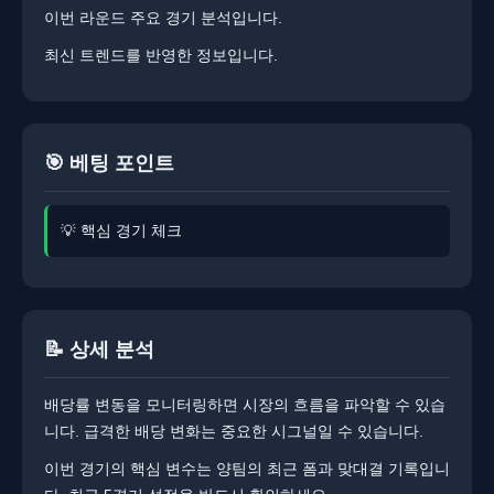
이번 라운드 주요 경기 분석입니다.
최신 트렌드를 반영한 정보입니다.
🎯 베팅 포인트
💡 핵심 경기 체크
📝 상세 분석
배당률 변동을 모니터링하면 시장의 흐름을 파악할 수 있습
니다. ​​급격한 배당 변화는 중요한 시그널일 수 있습니다.
이번 경기의 핵심 변수는 양팀의 최근 폼과 맞대결 기록입니