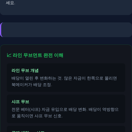
세요.
📈 라인 무브먼트 완전 이해
라인 무브 개념
배당이 열린 후 변화하는 것. 많은 자금이 한쪽으로 몰리면
북메이커가 배당 조정.
샤프 무브
전문 베터(샤프) 자금 유입으로 배당 변화. 배당이 역방향으
로 움직이면 샤프 무브 신호.