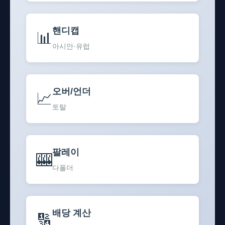
핸디캡
📊
아시안·유럽
오버/언더
📈
토탈
팔레이
🎰
다폴더
배당 계산
🔢