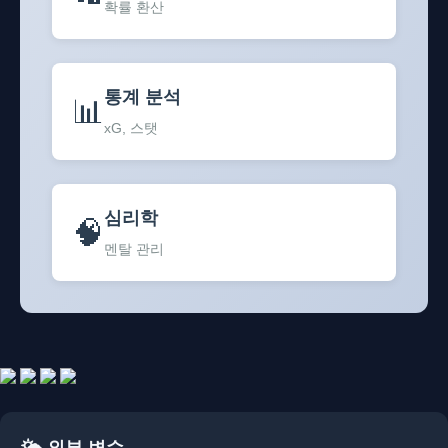
확률 환산
통계 분석
📊
xG, 스탯
심리학
🧠
멘탈 관리
🌤️ 외부 변수