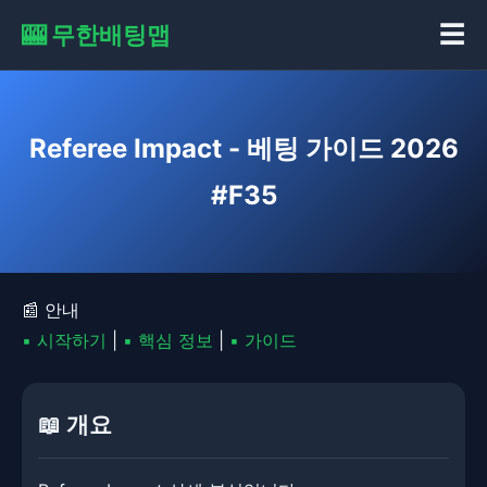
🎰 무한배팅맵
☰
Referee Impact - 베팅 가이드 2026
#F35
📰 안내
▪ 시작하기
|
▪ 핵심 정보
|
▪ 가이드
📖 개요