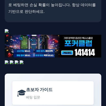
로 베팅하면 손실 확률이 높아집니다. 항상 데이터를
기반으로 판단하세요.
초보자 가이드
🎓
베팅 입문