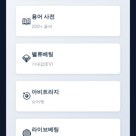
용어 사전
📖
200+ 용어
밸류베팅
💎
기대값(EV)
아비트라지
🎯
슈어벳
라이브베팅
🔴