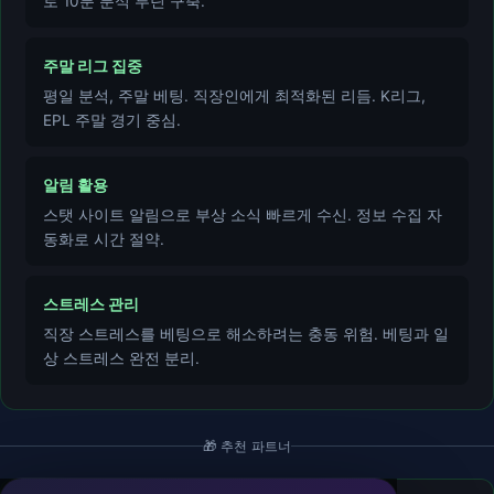
로 10분 분석 루틴 구축.
주말 리그 집중
평일 분석, 주말 베팅. 직장인에게 최적화된 리듬. K리그,
EPL 주말 경기 중심.
알림 활용
스탯 사이트 알림으로 부상 소식 빠르게 수신. 정보 수집 자
동화로 시간 절약.
스트레스 관리
직장 스트레스를 베팅으로 해소하려는 충동 위험. 베팅과 일
상 스트레스 완전 분리.
🎁 추천 파트너