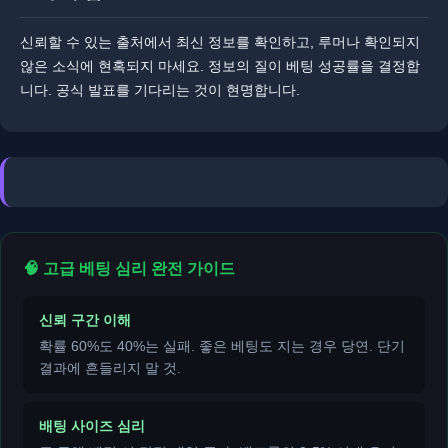
​​신뢰할 수 있는 출처에서 최신 정보를 확인하고, 루머나 확인되지
않은 소식에 현혹되지 마세요. 정보의 질이 베팅 성공률을 결정합
니다. ​​공식 발표를 기다리는 것이 현명합니다.
🧠 고급 베팅 심리 완전 가이드
신뢰 구간 이해
확률 60%도 40%는 실패. 좋은 베팅도 지는 경우 당연. 단기
결과에 흔들리지 말 것.
배팅 사이즈 심리