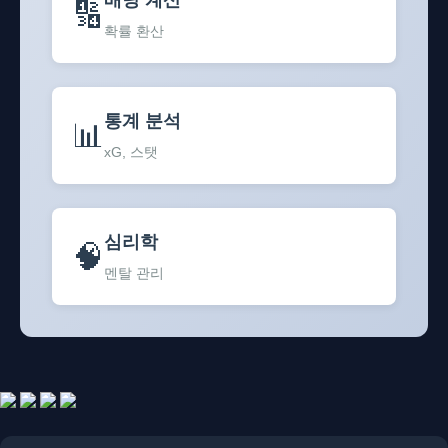
배당 계산
🔢
확률 환산
통계 분석
📊
xG, 스탯
심리학
🧠
멘탈 관리