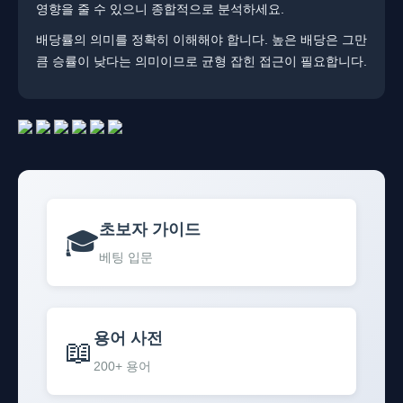
영향을 줄 수 있으니 종합적으로 분석하세요.
배당률의 의미를 정확히 이해해야 합니다. ​높은 배당은 그만
큼 승률이 낮다는 의미이므로 균형 잡힌 접근이 필요합니다.
초보자 가이드
🎓
베팅 입문
용어 사전
📖
200+ 용어