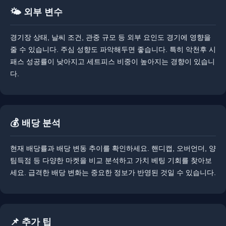
🌤️ 외부 변수
경기장 상태, 날씨 조건, 관중 규모 등 외부 요인도 경기에 영향을
줄 수 있습니다. 주심 성향도 파악해두면 좋습니다. 특히 악천후 시
패스 성공률이 낮아지고 세트피스 비중이 높아지는 경향이 있습니
다.
💰 배당 분석
현재 배당률과 배당 변동 추이를 확인하세요. ​핸디캡, 오버언더, 양
팀득점 등 다양한 마켓을 비교 분석하고 가치 베팅 기회를 찾아보
세요. ​급격한 배당 변화는 중요한 정보가 반영된 것일 수 있습니다.
📌 추가 팁