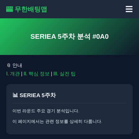
☰
🎰 무한배팅맵
SERIEA 5주차 분석 #0A0
📎 안내
I. 개관
|
II. 핵심 정보
|
III. 실전 팁
📊 SERIEA 5주차
이번 라운드 주요 경기 분석입니다.
이 페이지에서는 관련 정보를 상세히 다룹니다.