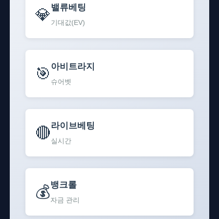
밸류베팅
💎
기대값(EV)
아비트라지
🎯
슈어벳
라이브베팅
🔴
실시간
뱅크롤
💰
자금 관리