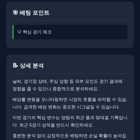
🎯 베팅 포인트
💡 핵심 경기 체크
📝 상세 분석
날씨, 경기장 상태, 주심 성향 등 외부 요인도 경기 결과에
영향을 줄 수 있으니 종합적으로 분석하세요.
배당률 변동을 모니터링하면 시장의 흐름을 파악할 수 있습
니다. ​급격한 배당 변화는 중요한 시그널일 수 있습니다.
이번 경기의 핵심 변수는 양팀의 최근 폼과 맞대결 기록입니
다. ​최근 5경기 성적을 반드시 확인하세요.
​​충분한 분석 없이 감정적으로 베팅하면 손실 확률이 높아집