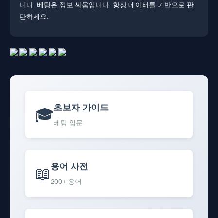
니다. 베팅은 정보 싸움입니다. ​항상 데이터를 기반으로 판
단하세요.
초보자 가이드
🎓
베팅 입문
용어 사전
📖
200+ 용어