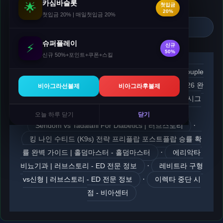
카심바슬롯
🌟
첫입금
· ·
20%
첫입금 20% | 매일첫입금 20%
센돔 근육통 | 러브스토리 - ED 전문 정보
슈퍼플레이
⚡
신규
50%
신규 50%+포인트+쿠폰+스킬
·
픽 FAQ #3 - 무한배팅맵 2026
gangnam구 Couple
·
Therapy | 러브스토리
바카라 승리 팁 #265 | 2026 완
비아그라선불제
비아그라후불제
·
·
벽 가이드 - 홀덤마스터
선물옵션이란
맥시그
·
라 식후 - 식후 복용 가이드 | 러브스토리 2026
오늘 하루 닫기
닫기
·
Sendom vs Tadalafil For Diabetics | 러브스토리
킹 나인 수티드 (K9s) 전략 프리플랍 포스트플랍 승률 확
·
률 완벽 가이드 | 홀덤마스터 - 홀덤마스터
에리악타
·
비뇨기과 | 러브스토리 - ED 전문 정보
레비트라 구형
·
vs신형 | 러브스토리 - ED 전문 정보
이렉타 중단 시
점 - 비아센터