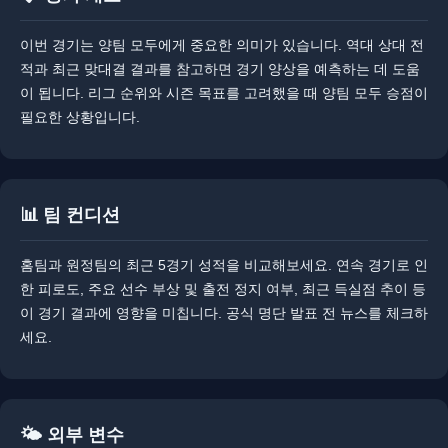
이번 경기는 양팀 모두에게 중요한 의미가 있습니다. 역대 상대 전
적과 최근 맞대결 결과를 참고하면 경기 양상을 예측하는 데 도움
이 됩니다. 리그 순위와 시즌 목표를 고려했을 때 양팀 모두 승점이
필요한 상황입니다.
📊 팀 컨디션
홈팀과 원정팀의 최근 5경기 성적을 비교해보세요. 연속 경기로 인
한 피로도, 주요 선수 부상 및 출전 정지 여부, 최근 득실점 추이 등
이 경기 결과에 영향을 미칩니다. ​​공식 명단 발표 전 뉴스를 체크하
세요.
🌤️ 외부 변수