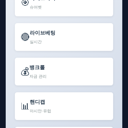
🎯
슈어벳
라이브베팅
🔴
실시간
뱅크롤
💰
자금 관리
핸디캡
📊
아시안·유럽