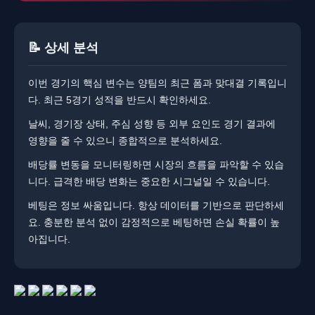
📝 상세 분석
이번 경기의 핵심 변수는 양팀의 최근 폼과 맞대결 기록입니
다. ​최근 5경기 성적을 반드시 확인하세요.
날씨, 경기장 상태, 주심 성향 등 외부 요인도 경기 결과에
영향을 줄 수 있으니 종합적으로 분석하세요.
배당률 변동을 모니터링하면 시장의 흐름을 파악할 수 있습
니다. 급격한 배당 변화는 중요한 시그널일 수 있습니다.
베팅은 정보 싸움입니다. 항상 데이터를 기반으로 판단하세
요. ​​충분한 분석 없이 감정적으로 베팅하면 손실 확률이 높
아집니다.