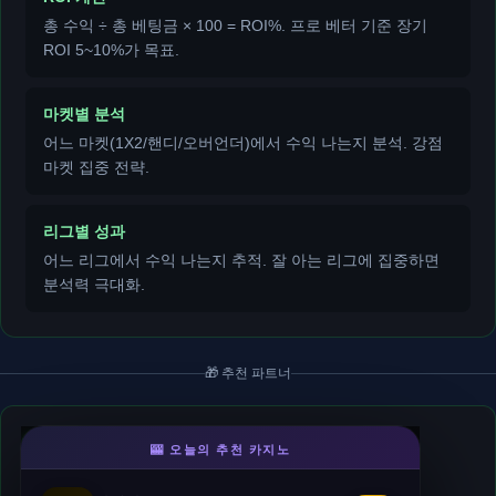
총 수익 ÷ 총 베팅금 × 100 = ROI%. 프로 베터 기준 장기
ROI 5~10%가 목표.
마켓별 분석
어느 마켓(1X2/핸디/오버언더)에서 수익 나는지 분석. 강점
마켓 집중 전략.
리그별 성과
어느 리그에서 수익 나는지 추적. 잘 아는 리그에 집중하면
분석력 극대화.
🎁 추천 파트너
슈퍼플레이
- 카지노
🎰 오늘의 추천 카지노
매주/매월 쿠폰 · 신규회원 특별 혜택.
🎁 50%+포인트+쿠폰