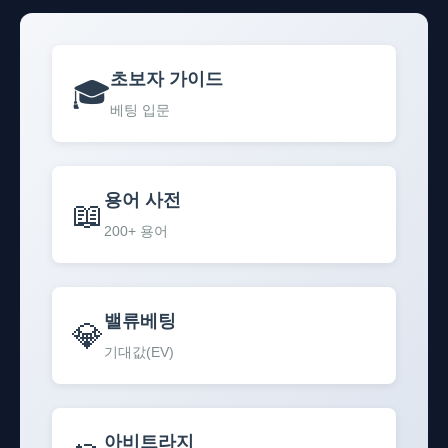
초보자 가이드
🎓
베팅 입문
용어 사전
📖
200+ 용어
밸류베팅
💎
기대값(EV)
아비트라지