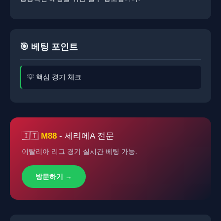
🎯 베팅 포인트
💡 핵심 경기 체크
🇮🇹
M88
- 세리에A 전문
이탈리아 리그 경기 실시간 베팅 가능.
방문하기 →