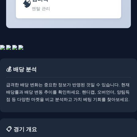
🧠
멘탈 관리
💰 배당 분석
​​급격한 배당 변화는 중요한 정보가 반영된 것일 수 있습니다. 현재
배당률과 배당 변동 추이를 확인하세요. ​​핸디캡, 오버언더, 양팀득
점 등 다양한 마켓을 비교 분석하고 가치 베팅 기회를 찾아보세요.
📋 경기 개요