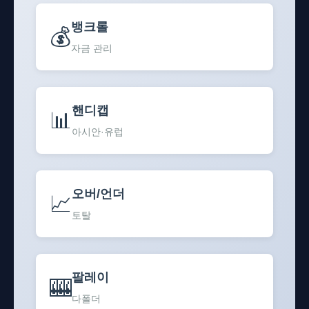
뱅크롤
💰
자금 관리
핸디캡
📊
아시안·유럽
오버/언더
📈
토탈
팔레이
🎰
다폴더