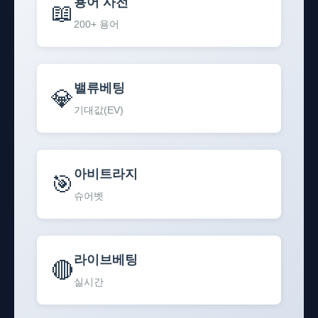
용어 사전
📖
200+ 용어
밸류베팅
💎
기대값(EV)
아비트라지
🎯
슈어벳
라이브베팅
🔴
실시간