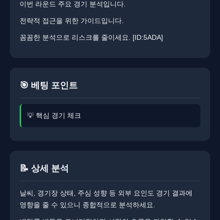
이번 라운드 주요 경기 분석입니다.
전략적 접근을 위한 가이드입니다.
꼼꼼한 분석으로 리스크를 줄이세요. ​​[ID:5ADA]
🎯 베팅 포인트
💡 핵심 경기 체크
📝 상세 분석
날씨, 경기장 상태, 주심 성향 등 외부 요인도 경기 결과에
영향을 줄 수 있으니 종합적으로 분석하세요.