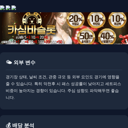
🌤️ 외부 변수
경기장 상태, 날씨 조건, 관중 규모 등 외부 요인도 경기에 영향을
줄 수 있습니다. ​특히 악천후 시 패스 성공률이 낮아지고 세트피스
비중이 높아지는 경향이 있습니다. ​​주심 성향도 파악해두면 좋습
니다.
💰 배당 분석