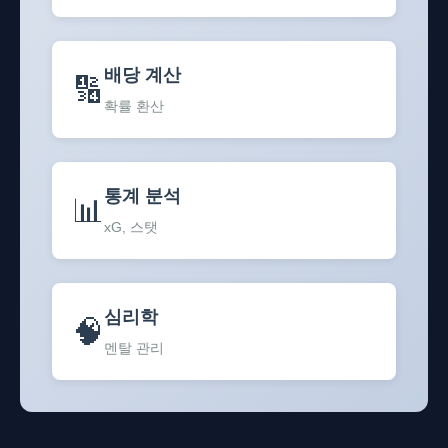
배당 계산
🔢
확률 환산
통계 분석
📊
xG, 스탯
심리학
🧠
멘탈 관리