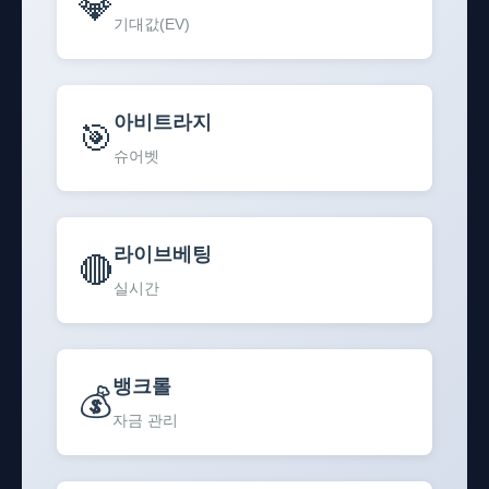
💎
기대값(EV)
아비트라지
🎯
슈어벳
라이브베팅
🔴
실시간
뱅크롤
💰
자금 관리