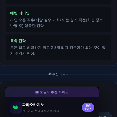
베팅 타이밍
라인 오픈 직후(배당 실수 기회) 또는 경기 직전(최신 정보
반영 후) 양극단 전략.
특화 전략
모든 리그 베팅하지 말고 2-3개 리그 전문가가 되는 것이 장
기 수익의 핵심.
🎁 추천 파트너
카심바슬롯
- 슬롯
🎰 오늘의 추천 카지노
첫입금 20% · 매일첫입금 +5% · 10년 무사고.
🎁 첫입금 20%
파라오카지노
👑
첫충
·
보너스
신규가입 첫입금 보너스 지급