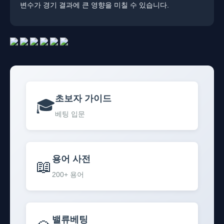
변수가 경기 결과에 큰 영향을 미칠 수 있습니다.
초보자 가이드
🎓
베팅 입문
용어 사전
📖
200+ 용어
밸류베팅