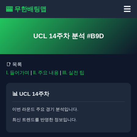
☰
🎰 무한배팅맵
UCL 14주차 분석 #B9D
📑 목록
I. 들어가며
|
II. 주요 내용
|
III. 실전 팁
📊 UCL 14주차
이번 라운드 주요 경기 분석입니다.
최신 트렌드를 반영한 정보입니다.