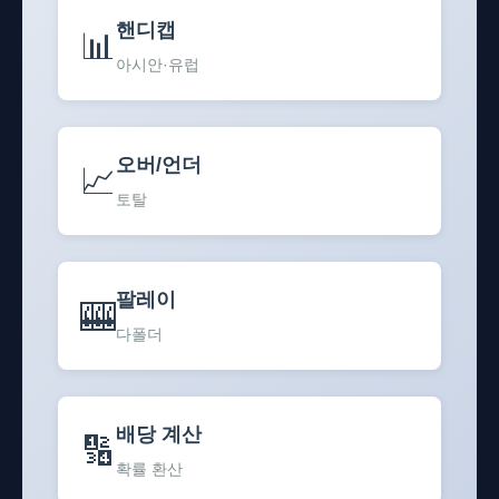
핸디캡
📊
아시안·유럽
오버/언더
📈
토탈
팔레이
🎰
다폴더
배당 계산
🔢
확률 환산