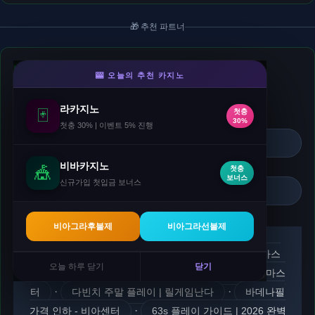
🎁 추천 파트너
k88카지노
- 우리계열
🎰 오늘의 추천 카지노
입플 5+3~50+15 · 슬롯 리베이트 4% · 페이백 5%.
🎁 상시 이벤트
라카지노
🃏
첫충
·
30%
첫충 30% | 이벤트 5% 진행
실데나필 부분 효과 - 비아센터
비바카지노
·
🎪
첫충
보너스
신규가입 첫입금 보너스
LALIGA 9주차 분석 #8EA - 무한배팅맵
비아그라후불제
비아그라선불제
팟 오즈가 무엇인가요? | 2026 완벽 가이드 - 홀덤마스
오늘 하루 닫기
닫기
·
터
슬롯 전략 팁 #390 | 2026 완벽 가이드 - 홀덤마스
·
·
터
다빈치 주말 플레이 | 릴게임난다
바데나필
·
가격 인하 - 비아센터
63s 플레이 가이드 | 2026 완벽