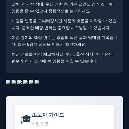
날씨, 경기장 상태, 주심 성향 등 외부 요인도 경기 결과에
영향을 줄 수 있으니 종합적으로 분석하세요.
배당률 변동을 모니터링하면 시장의 흐름을 파악할 수 있습
니다. 급격한 배당 변화는 중요한 시그널일 수 있습니다.
이번 경기의 핵심 변수는 양팀의 최근 폼과 맞대결 기록입니
다. ​​최근 5경기 성적을 반드시 확인하세요.
최신 정보를 항상 체크하세요. ​부상, 출전 정지, 이적 등의
변수가 경기 결과에 큰 영향을 미칠 수 있습니다.
초보자 가이드
🎓
베팅 입문