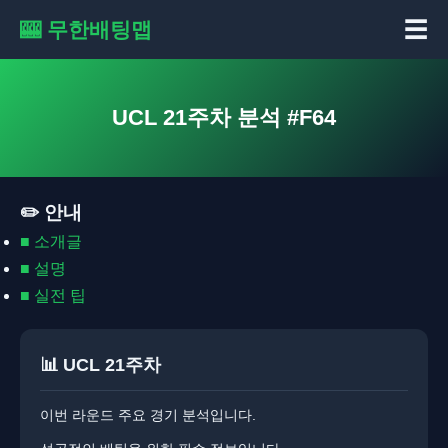
☰
🎰 무한배팅맵
UCL 21주차 분석 #F64
✏️ 안내
■ 소개글
■ 설명
■ 실전 팁
📊 UCL 21주차
이번 라운드 주요 경기 분석입니다.