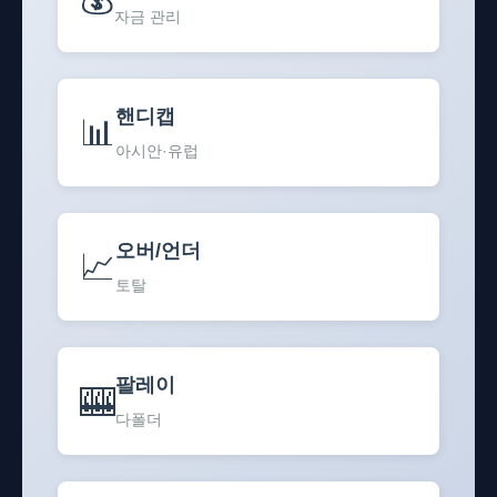
자금 관리
핸디캡
📊
아시안·유럽
오버/언더
📈
토탈
팔레이
🎰
다폴더