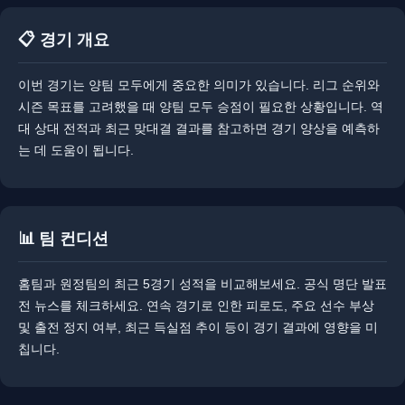
📋 경기 개요
이번 경기는 양팀 모두에게 중요한 의미가 있습니다. 리그 순위와
시즌 목표를 고려했을 때 양팀 모두 승점이 필요한 상황입니다. 역
대 상대 전적과 최근 맞대결 결과를 참고하면 경기 양상을 예측하
는 데 도움이 됩니다.
📊 팀 컨디션
홈팀과 원정팀의 최근 5경기 성적을 비교해보세요. ​​공식 명단 발표
전 뉴스를 체크하세요. ​연속 경기로 인한 피로도, 주요 선수 부상
및 출전 정지 여부, 최근 득실점 추이 등이 경기 결과에 영향을 미
칩니다.