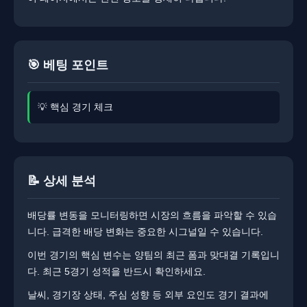
🎯 베팅 포인트
💡 핵심 경기 체크
📝 상세 분석
배당률 변동을 모니터링하면 시장의 흐름을 파악할 수 있습
니다. 급격한 배당 변화는 중요한 시그널일 수 있습니다.
이번 경기의 핵심 변수는 양팀의 최근 폼과 맞대결 기록입니
다. 최근 5경기 성적을 반드시 확인하세요.
날씨, 경기장 상태, 주심 성향 등 외부 요인도 경기 결과에