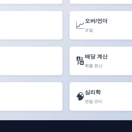
오버/언더
📈
토탈
배당 계산
🔢
확률 환산
심리학
🧠
멘탈 관리