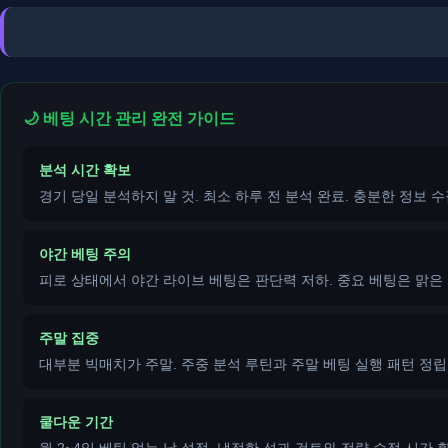
🌙 베팅 시간 관리 완전 가이드
분석 시간 확보
경기 당일 분석하지 말 것. 최소 하루 전 분석 완료. 충분한 정보 수
야간 베팅 주의
피로 상태에서 야간 라이브 베팅은 판단력 저하. 중요 베팅은 맑은
주말 집중
대부분 빅매치가 주말. 주중 분석 루틴과 주말 베팅 실행 패턴 정립
쿨다운 기간