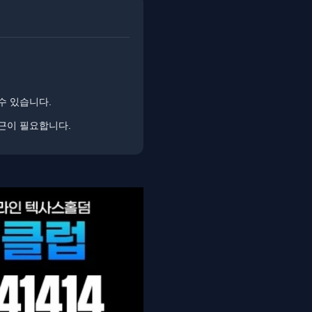
수 있습니다.
근이 필요합니다.