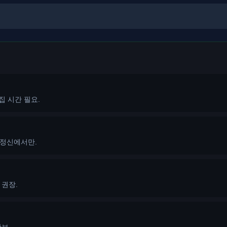
집 시간 필요.
 정신에서만.
 권장.