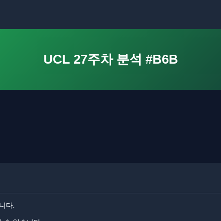
UCL 27주차 분석 #B6B
니다.