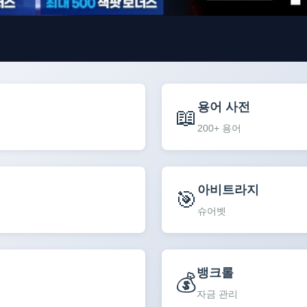
용어 사전
📖
200+ 용어
아비트라지
🎯
슈어벳
뱅크롤
💰
자금 관리