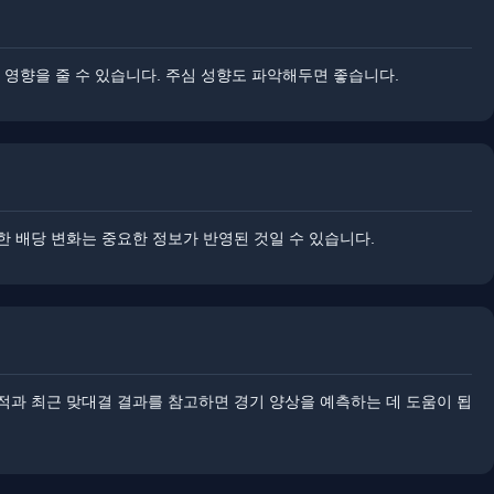
 영향을 줄 수 있습니다. ​주심 성향도 파악해두면 좋습니다.
격한 배당 변화는 중요한 정보가 반영된 것일 수 있습니다.
 전적과 최근 맞대결 결과를 참고하면 경기 양상을 예측하는 데 도움이 됩