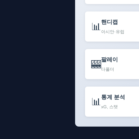
핸디캡
📊
아시안·유럽
팔레이
🎰
다폴더
통계 분석
📊
xG, 스탯