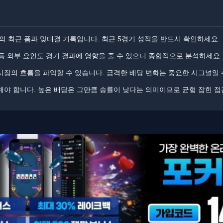
 최근 폼과 맞대결 기록입니다. ​​최근 5경기 성적을 반드시 확인하세요.
 등 외부 요인도 경기 결과에 영향을 줄 수 있으니 종합적으로 분석하세요.
장의 흐름을 파악할 수 있습니다. ​​급격한 배당 변화는 중요한 시그널일 
야 합니다. 높은 배당은 그만큼 승률이 낮다는 의미이므로 균형 잡힌 접