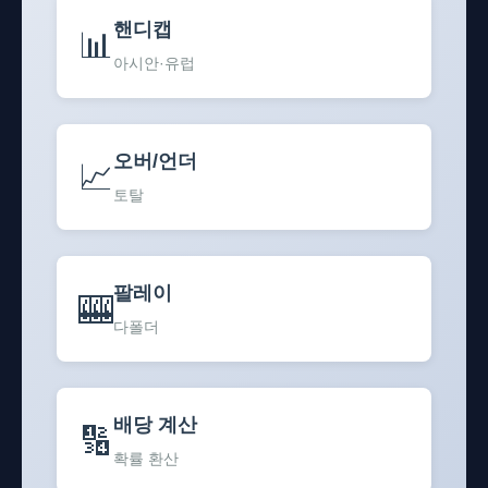
핸디캡
📊
아시안·유럽
오버/언더
📈
토탈
팔레이
🎰
다폴더
배당 계산
🔢
확률 환산