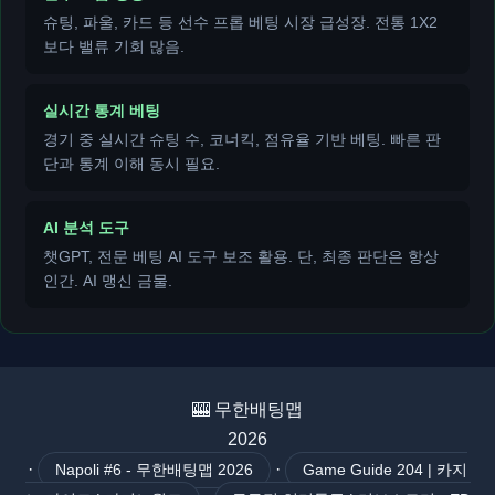
슈팅, 파울, 카드 등 선수 프롭 베팅 시장 급성장. 전통 1X2
보다 밸류 기회 많음.
실시간 통계 베팅
경기 중 실시간 슈팅 수, 코너킥, 점유율 기반 베팅. 빠른 판
단과 통계 이해 동시 필요.
AI 분석 도구
챗GPT, 전문 베팅 AI 도구 보조 활용. 단, 최종 판단은 항상
인간. AI 맹신 금물.
🎰 무한배팅맵
2026
·
·
Napoli #6 - 무한배팅맵 2026
Game Guide 204 | 카지