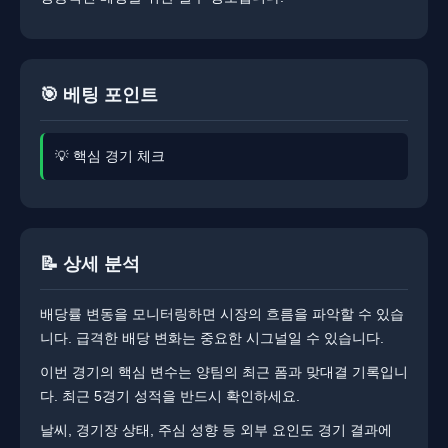
🎯 베팅 포인트
💡 핵심 경기 체크
📝 상세 분석
배당률 변동을 모니터링하면 시장의 흐름을 파악할 수 있습
니다. 급격한 배당 변화는 중요한 시그널일 수 있습니다.
이번 경기의 핵심 변수는 양팀의 최근 폼과 맞대결 기록입니
다. 최근 5경기 성적을 반드시 확인하세요.
날씨, 경기장 상태, 주심 성향 등 외부 요인도 경기 결과에