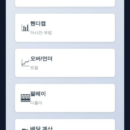
핸디캡
📊
아시안·유럽
오버/언더
📈
토탈
팔레이
🎰
다폴더
배당 계산