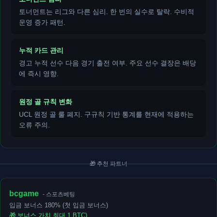
토너먼트는 리그와 다른 심리. 한 번의 실수로 탈락. 수비적
운영 증가 패턴.
누적 카드 관리
경고 누적 선수 다음 경기 출전 여부. 주요 선수 결장은 배당
에 즉시 영향.
원정 골 규칙 변화
UCL 원정 골 룰 폐지. 구규칙 기반 통계를 현재에 적용하는
오류 주의.
🎁 추천 파트너
bcgame
- 스포츠베팅
입금 보너스 180% (첫 입금 보너스)
🎁 보너스 가치 최대 1 BTC)