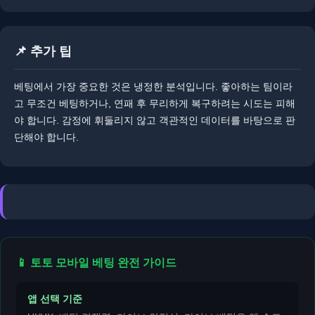
📌 추가 팁
베팅에서 가장 중요한 것은 냉정한 분석입니다. ​​좋아하는 팀이라
고 무조건 베팅하거나, 연패 후 무리하게 복구하려는 시도는 피해
야 합니다. ​​감정에 휘둘리지 않고 객관적인 데이터를 바탕으로 판
단해야 합니다.
📱 토토 모바일 베팅 완전 가이드
앱 선택 기준