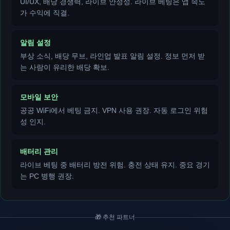
UI/UX, 배당 경쟁력, 라이브 안정성. 라이브 베팅은 앱 속도
가 수익에 직결.
알림 설정
부상 소식, 배당 무브, 라인업 발표 알림 설정. 정보 먼저 받
는 사람이 유리한 배당 확보.
모바일 보안
공공 WiFi에서 베팅 금지. VPN 사용 권장. 자동 로그인 위험
성 인지.
배터리 관리
라이브 베팅 중 배터리 방전 위험. 충전 상태 유지. 중요 경기
는 PC 병행 권장.
🎁 추천 파트너