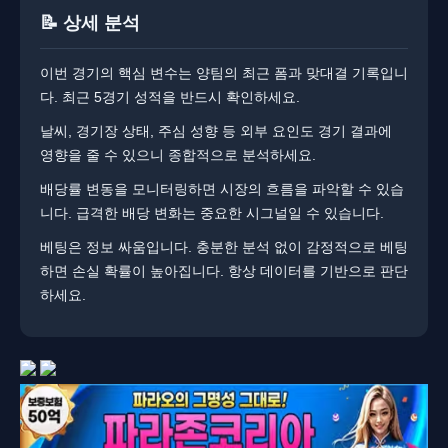
📝 상세 분석
이번 경기의 핵심 변수는 양팀의 최근 폼과 맞대결 기록입니
다. ​​최근 5경기 성적을 반드시 확인하세요.
날씨, 경기장 상태, 주심 성향 등 외부 요인도 경기 결과에
영향을 줄 수 있으니 종합적으로 분석하세요.
배당률 변동을 모니터링하면 시장의 흐름을 파악할 수 있습
니다. 급격한 배당 변화는 중요한 시그널일 수 있습니다.
베팅은 정보 싸움입니다. ​​충분한 분석 없이 감정적으로 베팅
하면 손실 확률이 높아집니다. ​항상 데이터를 기반으로 판단
하세요.