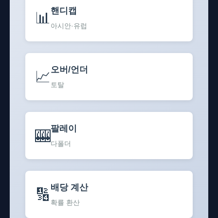
핸디캡
📊
아시안·유럽
오버/언더
📈
토탈
팔레이
🎰
다폴더
배당 계산
🔢
확률 환산