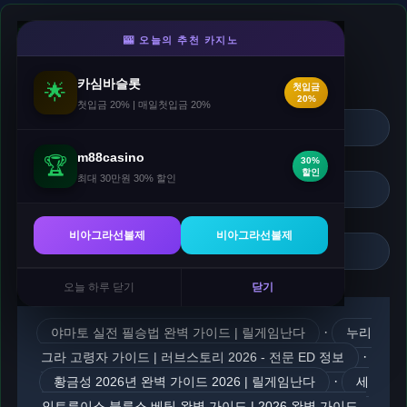
카심바슬롯
- 슬롯
🎰 오늘의 추천 카지노
첫입금 20% · 매일첫입금 +5% · 10년 무사고.
🎁 첫입금 20%
카심바슬롯
🌟
첫입금
·
20%
첫입금 20% | 매일첫입금 20%
야마토 찐 공략 완벽 가이드 | 릴게임난다
m88casino
·
🏆
30%
할인
최대 30만원 30% 할인
모바일 도박 위험 2026 | 릴게임난다
·
비아그라선불제
비아그라선불제
Provider Info 192 | 카지노 가이드 | 카지노월드
오늘 하루 닫기
닫기
·
야마토 실전 필승법 완벽 가이드 | 릴게임난다
누리
·
그라 고령자 가이드 | 러브스토리 2026 - 전문 ED 정보
·
황금성 2026년 완벽 가이드 2026 | 릴게임난다
세
인트루이스 블루스 베팅 완벽 가이드 | 2026 완벽 가이드 -