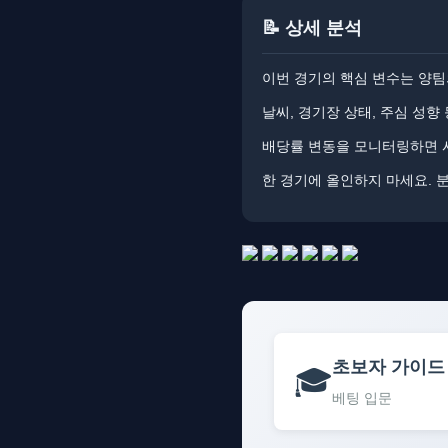
📝 상세 분석
이번 경기의 핵심 변수는 양팀
날씨, 경기장 상태, 주심 성향
배당률 변동을 모니터링하면 시
한 경기에 올인하지 마세요. 
초보자 가이드
🎓
베팅 입문