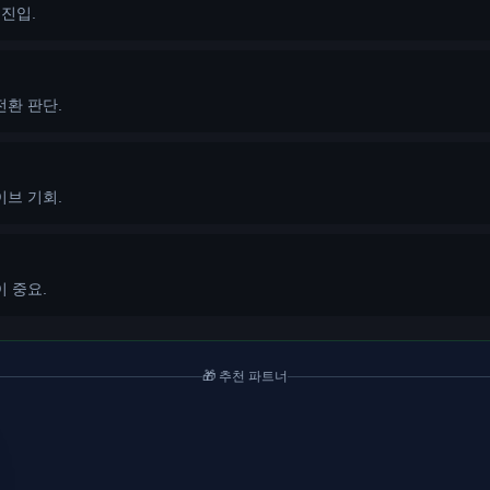
 진입.
전환 판단.
이브 기회.
이 중요.
🎁 추천 파트너