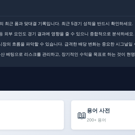
의 최근 폼과 맞대결 기록입니다. 최근 5경기 성적을 반드시 확인하세요.
 등 외부 요인도 경기 결과에 영향을 줄 수 있으니 종합적으로 분석하세요.
장의 흐름을 파악할 수 있습니다. ​급격한 배당 변화는 중요한 시그널일 
분산 베팅으로 리스크를 관리하고, 장기적인 수익을 목표로 하는 것이 현
용어 사전
📖
200+ 용어