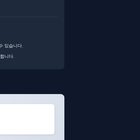
수 있습니다.
명합니다.