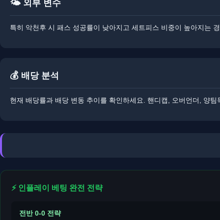
🌤️ 외부 변수
특히 악천후 시 패스 성공률이 낮아지고 세트피스 비중이 높아지는 경향
💰 배당 분석
현재 배당률과 배당 변동 추이를 확인하세요. ​핸디캡, 오버언더, 양
⚡ 인플레이 베팅 완전 전략
전반 0-0 전략