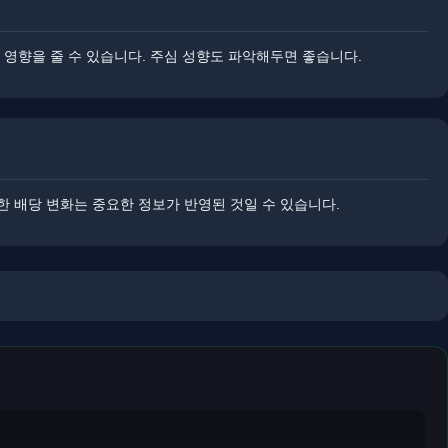
 영향을 줄 수 있습니다. 주심 성향도 파악해두면 좋습니다.
한 배당 변화는 중요한 정보가 반영된 것일 수 있습니다.