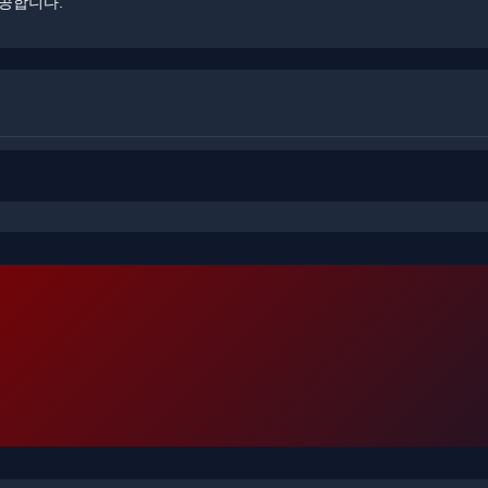
공합니다.