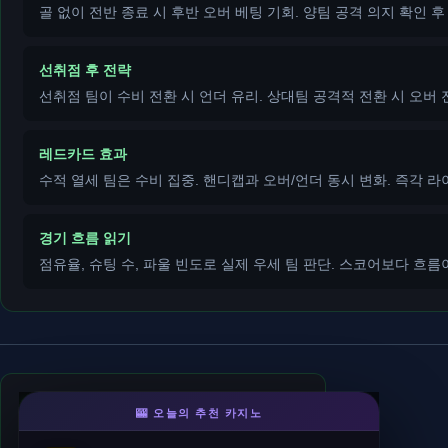
골 없이 전반 종료 시 후반 오버 베팅 기회. 양팀 공격 의지 확인 후
선취점 후 전략
선취점 팀이 수비 전환 시 언더 유리. 상대팀 공격적 전환 시 오버 
레드카드 효과
수적 열세 팀은 수비 집중. 핸디캡과 오버/언더 동시 변화. 즉각 라
경기 흐름 읽기
점유율, 슈팅 수, 파울 빈도로 실제 우세 팀 판단. 스코어보다 흐름
크레이지슬롯
- 슬롯
🎰 오늘의 추천 카지노
매일 첫입금 15%(최대50만) · 두번째입금 10% 추