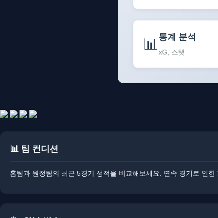
통계 분석
📊
xG, 스탯
📊 팀 컨디션
홈팀과 원정팀의 최근 5경기 성적을 비교해보세요. ​연속 경기로 인한 