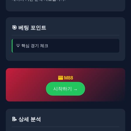
🎯 베팅 포인트
💡 핵심 경기 체크
🎰 M88
시작하기 →
📝 상세 분석