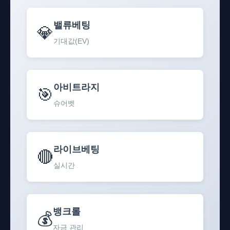
밸류베팅
💎
기대값(EV)
아비트라지
🎯
슈어벳
라이브베팅
🔴
실시간
뱅크롤
💰
자금 관리