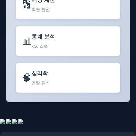
배당 계산
🔢
확률 환산
통계 분석
📊
xG, 스탯
심리학
🧠
멘탈 관리