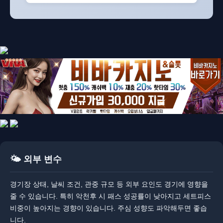
🌤️ 외부 변수
경기장 상태, 날씨 조건, 관중 규모 등 외부 요인도 경기에 영향을
줄 수 있습니다. 특히 악천후 시 패스 성공률이 낮아지고 세트피스
비중이 높아지는 경향이 있습니다. ​주심 성향도 파악해두면 좋습
니다.