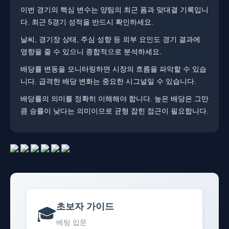
이번 경기의 핵심 변수는 양팀의 최근 폼과 맞대결 기록입니
다. ​최근 5경기 성적을 반드시 확인하세요.
날씨, 경기장 상태, 주심 성향 등 외부 요인도 경기 결과에
영향을 줄 수 있으니 종합적으로 분석하세요.
배당률 변동을 모니터링하면 시장의 흐름을 파악할 수 있습
니다. ​급격한 배당 변화는 중요한 시그널일 수 있습니다.
배당률의 의미를 정확히 이해해야 합니다. 높은 배당은 그만
큼 승률이 낮다는 의미이므로 균형 잡힌 접근이 필요합니다.
초보자 가이드
🎓
베팅 입문