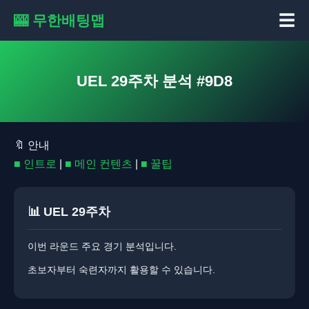
☰
🎰 무한배팅맵
UEL 29주차 분석 #9D8
🔖 안내
■ 인트로
|
■ 메인 컨텐츠
|
■ 꿀팁
📊 UEL 29주차
이번 라운드 주요 경기 분석입니다.
초보자부터 숙련자까지 활용할 수 있습니다.