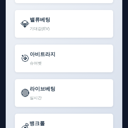
밸류베팅
💎
기대값(EV)
아비트라지
🎯
슈어벳
라이브베팅
🔴
실시간
뱅크롤
💰