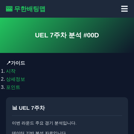
☰
🎰 무한배팅맵
UEL 7주차 분석 #00D
📍가이드
시작
상세정보
포인트
📊 UEL 7주차
이번 라운드 주요 경기 분석입니다.
데이터 기반 분석 자료입니다.