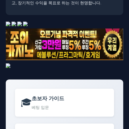
고, 장기적인 수익을 목표로 하는 것이 현명합니다.
초보자 가이드
🎓
베팅 입문