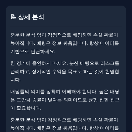
📝 상세 분석
충분한 분석 없이 감정적으로 베팅하면 손실 확률이
높아집니다. 베팅은 정보 싸움입니다. ​​항상 데이터를
기반으로 판단하세요.
한 경기에 올인하지 마세요. ​​분산 베팅으로 리스크를
관리하고, 장기적인 수익을 목표로 하는 것이 현명합
니다.
배당률의 의미를 정확히 이해해야 합니다. ​​높은 배당
은 그만큼 승률이 낮다는 의미이므로 균형 잡힌 접근
이 필요합니다.
​​충분한 분석 없이 감정적으로 베팅하면 손실 확률이
높아집니다. 베팅은 정보 싸움입니다. ​​항상 데이터를