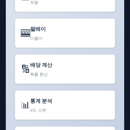
토탈
팔레이
🎰
다폴더
배당 계산
🔢
확률 환산
통계 분석
📊
xG, 스탯