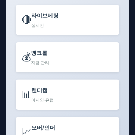
라이브베팅
🔴
실시간
뱅크롤
💰
자금 관리
핸디캡
📊
아시안·유럽
오버/언더
📈