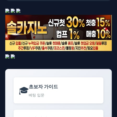
초보자 가이드
🎓
베팅 입문