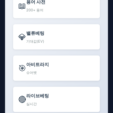
용어 사전
📖
200+ 용어
밸류베팅
💎
기대값(EV)
아비트라지
🎯
슈어벳
라이브베팅
🔴
실시간