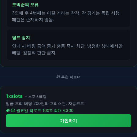
도박꾼의 오류
3연패 후 4번째는 이길 거라는 착각. 각 경기는 독립 시행.
패턴은 존재하지 않음.
틸트 방지
연패 시 베팅 금액 증가 충동 즉시 차단. 냉정한 상태에서만
베팅. 감정적 판단 금지.
🎁 추천 파트너
1xslots
- 스포츠베팅
입금 프리 베팅 200번의 프리스핀. 자동코드
🎁 🎲 월요일 리로드 100% 최대 €300
가입하기