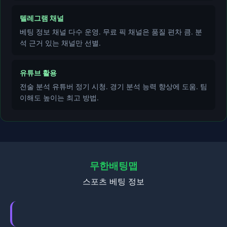
텔레그램 채널
베팅 정보 채널 다수 운영. 무료 픽 채널은 품질 편차 큼. 분
석 근거 있는 채널만 선별.
유튜브 활용
전술 분석 유튜버 정기 시청. 경기 분석 능력 향상에 도움. 팀
이해도 높이는 최고 방법.
무한배팅맵
스포츠 베팅 정보