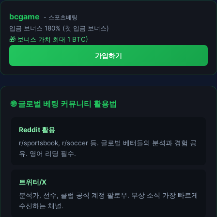
bcgame
- 스포츠베팅
입금 보너스 180% (첫 입금 보너스)
🎁 보너스 가치 최대 1 BTC)
가입하기
🌐 글로벌 베팅 커뮤니티 활용법
Reddit 활용
r/sportsbook, r/soccer 등. 글로벌 베터들의 분석과 경험 공
유. 영어 리딩 필수.
트위터/X
분석가, 선수, 클럽 공식 계정 팔로우. 부상 소식 가장 빠르게
수신하는 채널.