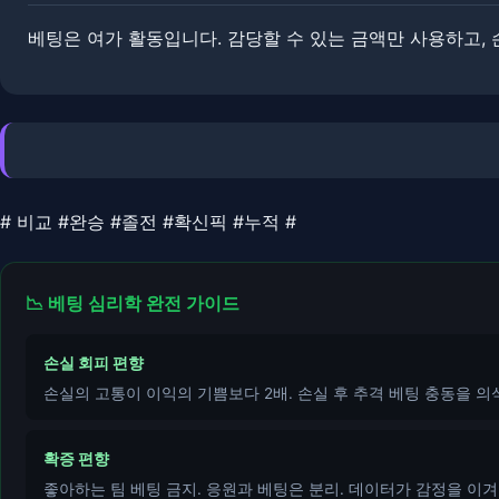
베팅은 여가 활동입니다. ​​감당할 수 있는 금액만 사용하고,
# 비교 #완승 #졸전 #확신픽 #누적 #
📉 베팅 심리학 완전 가이드
손실 회피 편향
손실의 고통이 이익의 기쁨보다 2배. 손실 후 추격 베팅 충동을 의
확증 편향
좋아하는 팀 베팅 금지. 응원과 베팅은 분리. 데이터가 감정을 이겨