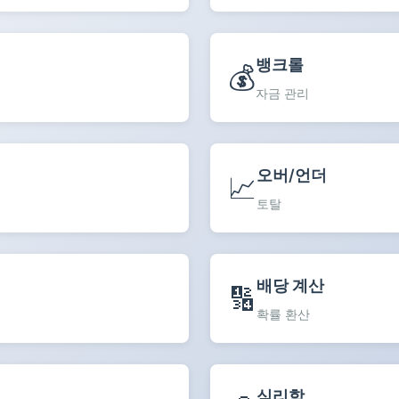
뱅크롤
💰
자금 관리
오버/언더
📈
토탈
배당 계산
🔢
확률 환산
심리학