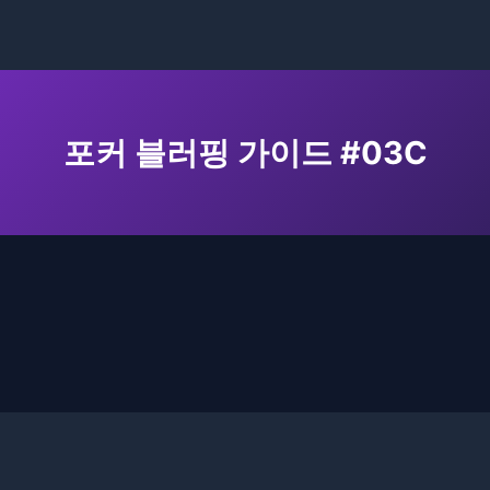
포커 블러핑 가이드 #03C