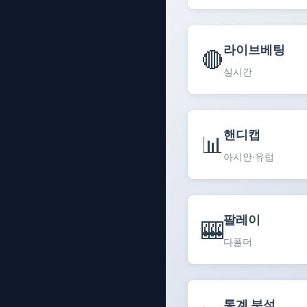
라이브베팅
🔴
실시간
핸디캡
📊
아시안·유럽
팔레이
🎰
다폴더
통계 분석