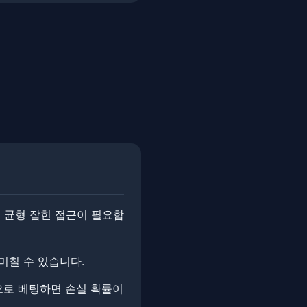
 균형 잡힌 접근이 필요합
미칠 수 있습니다.
적으로 베팅하면 손실 확률이