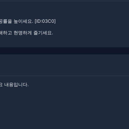
을 높이세요. [ID:03C0]
해하고 현명하게 즐기세요.
요 내용입니다.