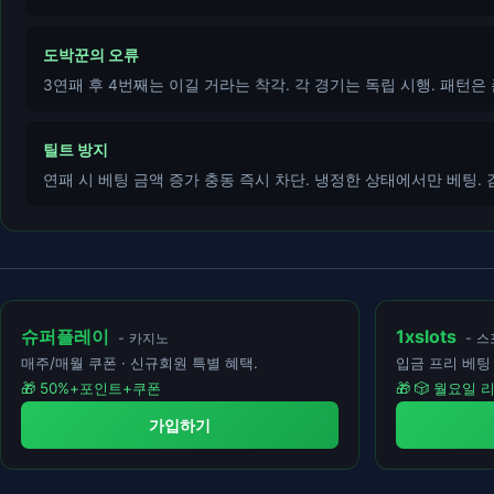
도박꾼의 오류
3연패 후 4번째는 이길 거라는 착각. 각 경기는 독립 시행. 패턴은
틸트 방지
연패 시 베팅 금액 증가 충동 즉시 차단. 냉정한 상태에서만 베팅. 
슈퍼플레이
1xslots
- 카지노
- 
매주/매월 쿠폰 · 신규회원 특별 혜택.
입금 프리 베팅
🎁 50%+포인트+쿠폰
🎁 🎲 월요일 
가입하기