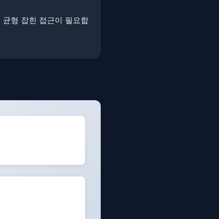
로 균형 잡힌 접근이 필요합