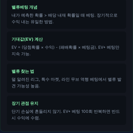
밸류베팅 개념
내가 예측한 확률 > 배당 내재 확률일 때 베팅. 장기적으로
수익 내는 유일한 방법.
기대값(EV) 계산
EV = (당첨확률 × 수익) - (패배확률 × 베팅금). EV+ 베팅만
지속 가능.
밸류 찾는 법
덜 알려진 리그, 특수 마켓, 라인 무브 역행 베팅에서 밸류 발
견 가능성 높음.
장기 관점 유지
단기 손실에 흔들리지 않기. EV+ 베팅 100회 반복하면 반드
시 수익에 수렴.