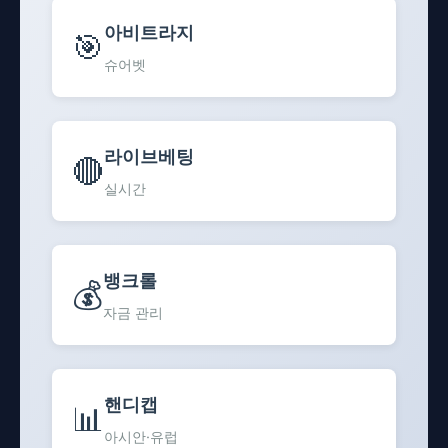
아비트라지
🎯
슈어벳
라이브베팅
🔴
실시간
뱅크롤
💰
자금 관리
핸디캡
📊
아시안·유럽