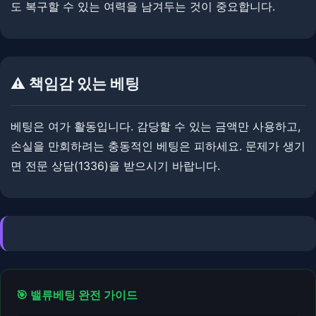
도 복구할 수 있는 여력을 남겨두는 것이 중요합니다.
⚠️ 책임감 있는 베팅
베팅은 여가 활동입니다. ​​감당할 수 있는 금액만 사용하고,
손실을 만회하려는 충동적인 베팅은 피하세요. ​​문제가 생기
면 전문 상담(1336)을 받으시기 바랍니다.
🎯 밸류베팅 완전 가이드