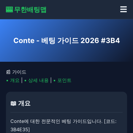
🎰 무한배팅맵
☰
Conte - 베팅 가이드 2026 #3B4
📰 가이드
▪ 개요
|
▪ 상세 내용
|
▪ 포인트
📖 개요
Conte에 대한 전문적인 베팅 가이드입니다. ​[코드:
3B4E35]