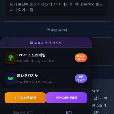
단기 손실에 흔들리지 않기. EV+ 베팅 100회 반복하면 반드
시 수익에 수렴.
🎁 추천 파트너
🎰 오늘의 추천 카지노
k88카지노
- 우리계열
입플 5+3~50+15 · 슬롯 리베이트 4% · 페이백 5%.
1xBet 스포츠베팅
🌍
첫입금
🎁 상시 이벤트
100%
세계 최대 | 축구·농구·e스포츠
파라오카지노
👑
첫충
보너스
신규가입 첫입금 보너스 지급
·
·
카지노스타
Wolves 선수 #11 - 무한배팅맵 2026
·
When To Stop 슬롯 | 릴게임난다
비아그라후불제
비아그라선불제
야일라 차이점 | 러브
·
스토리 - ED 전문 정보
바데나필 보험 적용 | 러브스토리
·
·
2026 - 전문 ED 정보
아바나필 200mg 간 - 비아센터
오늘 하루 닫기
닫기