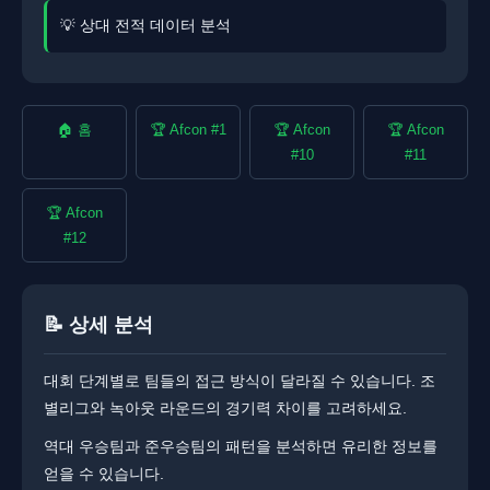
💡 상대 전적 데이터 분석
🏠 홈
🏆 Afcon #1
🏆 Afcon
🏆 Afcon
#10
#11
🏆 Afcon
#12
📝 상세 분석
대회 단계별로 팀들의 접근 방식이 달라질 수 있습니다. 조
별리그와 녹아웃 라운드의 경기력 차이를 고려하세요.
역대 우승팀과 준우승팀의 패턴을 분석하면 유리한 정보를
얻을 수 있습니다.