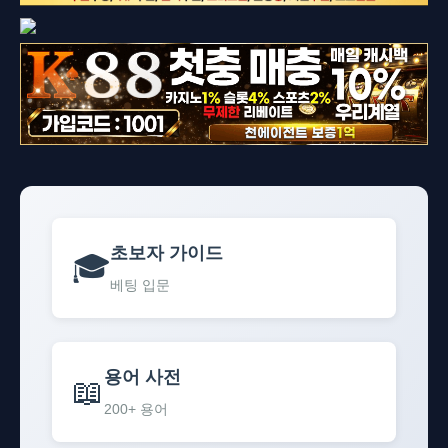
초보자 가이드
🎓
베팅 입문
용어 사전
📖
200+ 용어