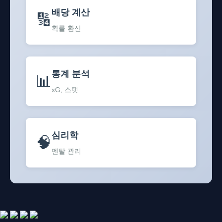
배당 계산
🔢
확률 환산
통계 분석
📊
xG, 스탯
심리학
🧠
멘탈 관리