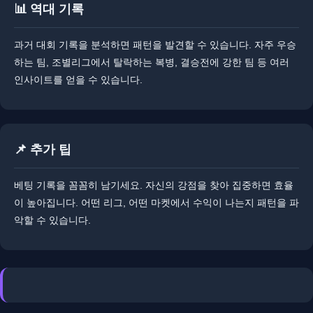
📊 역대 기록
과거 대회 기록을 분석하면 패턴을 발견할 수 있습니다. ​​자주 우승
하는 팀, 조별리그에서 탈락하는 복병, 결승전에 강한 팀 등 여러
인사이트를 얻을 수 있습니다.
📌 추가 팁
베팅 기록을 꼼꼼히 남기세요. ​자신의 강점을 찾아 집중하면 효율
이 높아집니다. 어떤 리그, 어떤 마켓에서 수익이 나는지 패턴을 파
악할 수 있습니다.