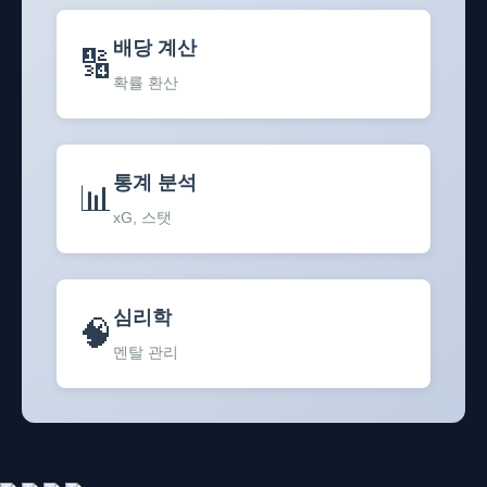
배당 계산
🔢
확률 환산
통계 분석
📊
xG, 스탯
심리학
🧠
멘탈 관리