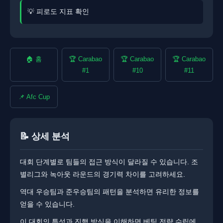
💡 피로도 지표 확인
🏠 홈
🏆 Carabao
🏆 Carabao
🏆 Carabao
#1
#10
#11
📌 Afc Cup
📝 상세 분석
대회 단계별로 팀들의 접근 방식이 달라질 수 있습니다. ​조
별리그와 녹아웃 라운드의 경기력 차이를 고려하세요.
역대 우승팀과 준우승팀의 패턴을 분석하면 유리한 정보를
얻을 수 있습니다.
이 대회의 특성과 진행 방식을 이해하면 베팅 전략 수립에