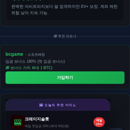
완벽한 아비트라지보다 덜 엄격하지만 EV+ 보장. 계좌 제한
위험 낮아 지속 가능.
🎁 추천 파트너
bcgame
- 스포츠베팅
입금 보너스 180% (첫 입금 보너스)
🎁 보너스 가치 최대 1 BTC)
가입하기
비바카지노
- 온라인카지노
🎰 오늘의 추천 카지노
신규가입 후 첫입금 보너스 지급.
🎁 롤링조건 500%
크레이지슬롯
🎰
매일
·
15%
매일 첫입금 15% (최대 50만원)