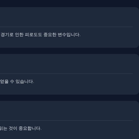
속 경기로 인한 피로도도 중요한 변수입니다.
 얻을 수 있습니다.
 읽는 것이 중요합니다.