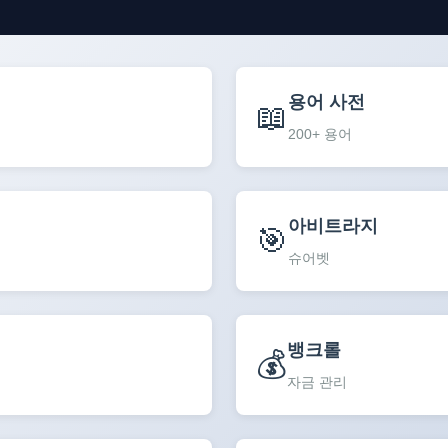
용어 사전
📖
200+ 용어
아비트라지
🎯
슈어벳
뱅크롤
💰
자금 관리