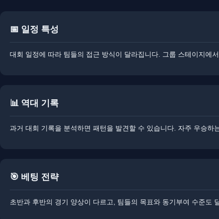
📅 일정 특성
대회 일정에 따라 팀들의 접근 방식이 달라집니다. ​​그룹 스테이지에
📊 역대 기록
과거 대회 기록을 분석하면 패턴을 발견할 수 있습니다. ​​자주 우승하
🎯 베팅 전략
​초반과 후반의 경기 양상이 다르고, 팀들의 목표와 동기부여 수준도 달