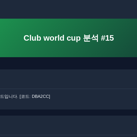
Club world cup 분석 #15
가이드입니다. ​[코드: DBA2CC]