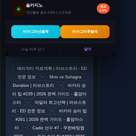
보
솔카지노
☀️
콤프
0.6%
개인롤링 콤프 0.6% | 신규쿠폰
·
다르윈 누네스 베팅 가이드 #33F - 무한
비아그라선불제
비아그라후불제
배팅맵
·
오늘 하루 닫기
닫기
에리악타 치료계획 | 러브스토리 - ED
·
전문 정보
Mvix vs Suhagra
·
Duration | 러브스토리
바카라 승
리 팁 #239 | 2026 완벽 가이드 - 홀덤마
·
스터
야일라 최고선택 | 러브스토
·
리 - ED 전문 정보
바카라 승리 팁
#261 | 2026 완벽 가이드 - 홀덤마스
·
터
Cadiz 선수 #7 - 무한배팅맵