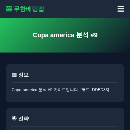
☰
🎰 무한배팅맵
Copa america 분석 #9
📖 정보
Copa america 분석 #9 가이드입니다. ​[코드: DDED83]
🎯 전략