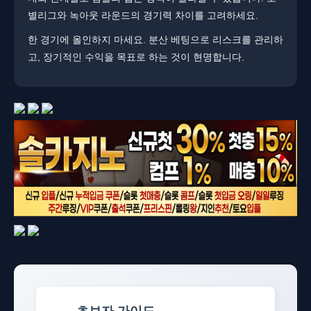
별리그와 녹아웃 라운드의 경기력 차이를 고려하세요.
한 경기에 올인하지 마세요. ​​분산 베팅으로 리스크를 관리하
고, 장기적인 수익을 목표로 하는 것이 현명합니다.