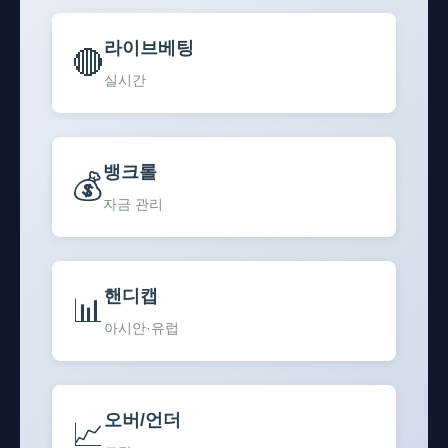
라이브베팅
🔴
실시간
뱅크롤
💰
자금 관리
핸디캡
📊
아시안·유럽
오버/언더
📈