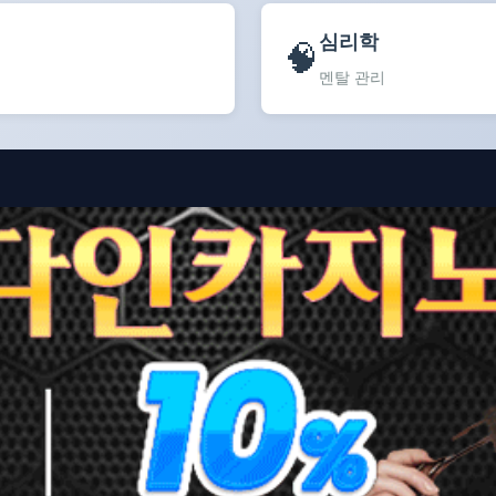
심리학
🧠
멘탈 관리