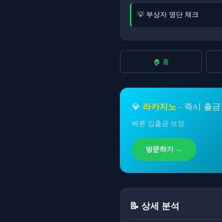
💡 부상자 명단 체크
🏠 홈
💎
라카지노
- 즉시 출금
빠른 입출금 보장.
방문하기 →
📝 상세 분석