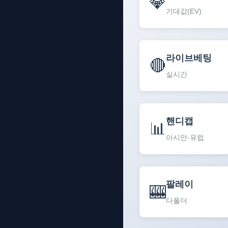
💎
기대값(EV)
라이브베팅
🔴
실시간
핸디캡
📊
아시안·유럽
팔레이
🎰
다폴더