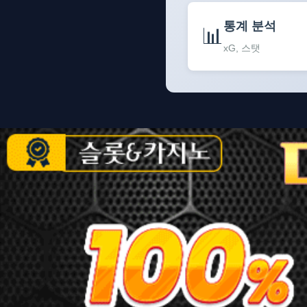
통계 분석
📊
xG, 스탯