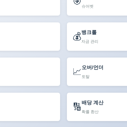
🎯
슈어벳
뱅크롤
💰
자금 관리
오버/언더
📈
토탈
배당 계산
🔢
확률 환산