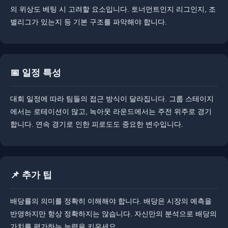
의 위상도 베팅 시 고려할 요소입니다. ​토너먼트인지 리그인지, 조
별리그가 있는지 등 기본 구조를 파악해야 합니다.
📅 일정 특성
대회 일정에 따라 팀들의 접근 방식이 달라집니다. 그룹 스테이지
에서는 로테이션이 많고, 녹아웃 라운드에서는 주전 위주로 경기
합니다. ​​연속 경기로 인한 피로도도 중요한 변수입니다.
📌 추가 팁
배당률의 의미를 정확히 이해해야 합니다. ​배당은 시장의 예측을
반영하지만 항상 정확하지는 않습니다. ​자신만의 분석으로 배당의
가치를 평가하는 능력을 키우세요.