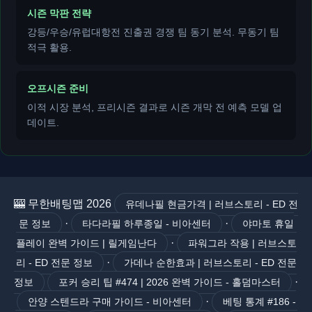
시즌 막판 전략
강등/우승/유럽대항전 진출권 경쟁 팀 동기 분석. 무동기 팀
적극 활용.
오프시즌 준비
이적 시장 분석, 프리시즌 결과로 시즌 개막 전 예측 모델 업
데이트.
🎰 무한배팅맵 2026
유데나필 현금가격 | 러브스토리 - ED 전
·
·
문 정보
타다라필 하루종일 - 비아센터
야마토 휴일
·
플레이 완벽 가이드 | 릴게임난다
파워그라 작용 | 러브스토
·
리 - ED 전문 정보
가데나 순한효과 | 러브스토리 - ED 전문
·
정보
포커 승리 팁 #474 | 2026 완벽 가이드 - 홀덤마스터
·
안양 스텐드라 구매 가이드 - 비아센터
베팅 통계 #186 -