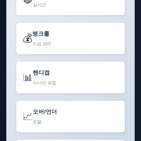
실시간
뱅크롤
💰
자금 관리
핸디캡
📊
아시안·유럽
오버/언더
📈
토탈