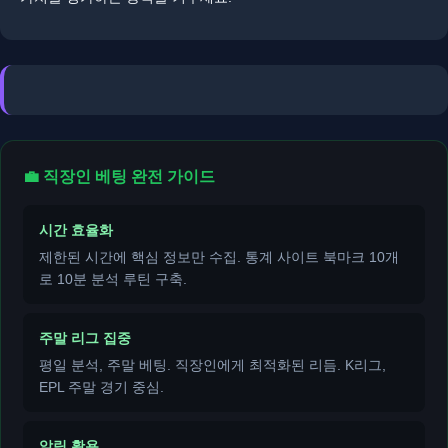
💼 직장인 베팅 완전 가이드
시간 효율화
제한된 시간에 핵심 정보만 수집. 통계 사이트 북마크 10개
로 10분 분석 루틴 구축.
주말 리그 집중
평일 분석, 주말 베팅. 직장인에게 최적화된 리듬. K리그,
EPL 주말 경기 중심.
알림 활용