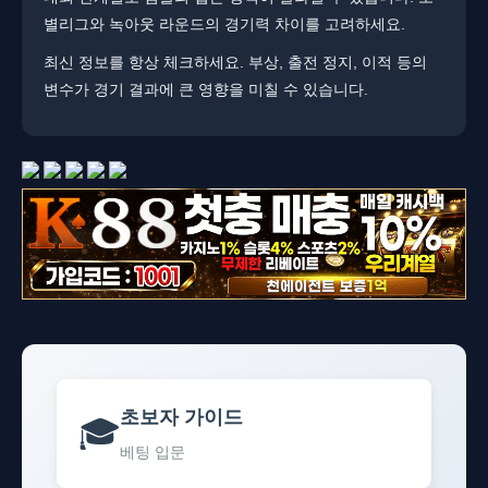
별리그와 녹아웃 라운드의 경기력 차이를 고려하세요.
최신 정보를 항상 체크하세요. 부상, 출전 정지, 이적 등의
변수가 경기 결과에 큰 영향을 미칠 수 있습니다.
초보자 가이드
🎓
베팅 입문