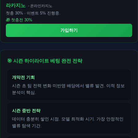
라카지노
- 온라인카지노
첫충 30% · 이벤트 5% 진행중.
🎁 첫충전 30%
가입하기
🎯 시즌 하이라이트 베팅 완전 전략
개막전 기회
시즌 초 팀 전력 변화 미반영 배당에서 밸류 발견. 이적 정보
분석이 핵심.
시즌 중반 전략
데이터 충분히 쌓인 시점. 모델 최적화 시기. 가장 안정적인
밸류 탐색 기간.