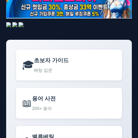
초보자 가이드
🎓
베팅 입문
용어 사전
📖
200+ 용어
밸류베팅