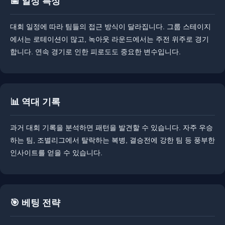
📅 일정 특성
대회 일정에 따라 팀들의 접근 방식이 달라집니다. ​그룹 스테이지
에서는 로테이션이 많고, 녹아웃 라운드에서는 주전 위주로 경기
합니다. ​연속 경기로 인한 피로도도 중요한 변수입니다.
📊 역대 기록
과거 대회 기록을 분석하면 패턴을 발견할 수 있습니다. 자주 우승
하는 팀, 조별리그에서 탈락하는 복병, 결승전에 강한 팀 등 풍부한
인사이트를 얻을 수 있습니다.
🎯 베팅 전략