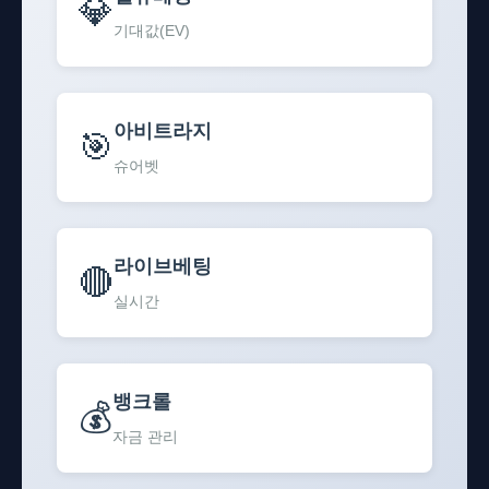
💎
기대값(EV)
아비트라지
🎯
슈어벳
라이브베팅
🔴
실시간
뱅크롤
💰
자금 관리