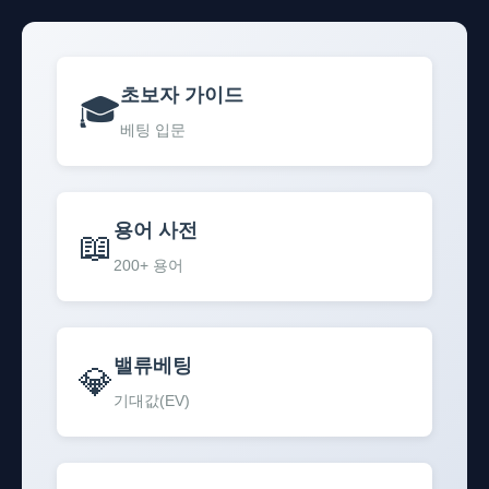
초보자 가이드
🎓
베팅 입문
용어 사전
📖
200+ 용어
밸류베팅
💎
기대값(EV)