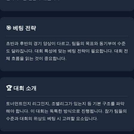
🎯 베팅 전략
​초반과 후반의 경기 양상이 다르고, 팀들의 목표와 동기부여 수준
도 달라집니다. 대회 특성에 맞는 베팅 전략이 필요합니다. ​​대회 전
체 흐름을 읽는 것이 중요합니다.
🏆 대회 소개
토너먼트인지 리그인지, 조별리그가 있는지 등 기본 구조를 파악
해야 합니다. 이 대회는 독특한 방식으로 진행됩니다. 참가 팀들의
수준과 대회의 위상도 베팅 시 고려할 요소입니다.