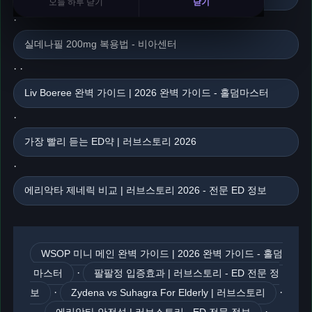
오늘 하루 닫기
닫기
·
실데나필 200mg 복용법 - 비아센터
· ·
Liv Boeree 완벽 가이드 | 2026 완벽 가이드 - 홀덤마스터
·
가장 빨리 듣는 ED약 | 러브스토리 2026
·
에리악타 제네릭 비교 | 러브스토리 2026 - 전문 ED 정보
WSOP 미니 메인 완벽 가이드 | 2026 완벽 가이드 - 홀덤
·
마스터
팔팔정 입증효과 | 러브스토리 - ED 전문 정
·
·
보
Zydena vs Suhagra For Elderly | 러브스토리
·