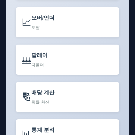
오버/언더
📈
토탈
팔레이
🎰
다폴더
배당 계산
🔢
확률 환산
통계 분석
📊