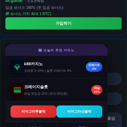
bcgame
- 스포츠베팅
입금 보너스 180% (첫 입금 보너스)
🎁 보너스 가치 최대 1 BTC)
가입하기
라카지노
- 온라인카지노
🎰 오늘의 추천 카지노
첫충 30% · 이벤트 5% 진행중.
🎁 첫충전 30%
k88카지노
💎
리베이트
·
4%
첫매충 5~10% | 슬롯 리베이트 4%
야마토 7월 시즌 완벽 가이드 | 릴게임난다
크레이지슬롯
🎰
·
매일
15%
매일 첫입금 15% (최대 50만원)
Suhagra vs Sildenafil Price | 러브스토리
·
비아그라후불제
비아그라선불제
플레이어 프로파일링 완벽 가이드 | 2026 완벽 가이드 - 홀덤
마스터