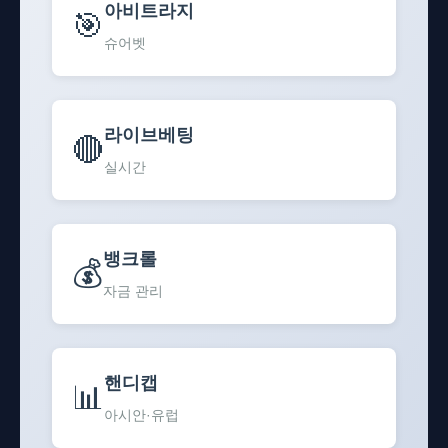
아비트라지
🎯
슈어벳
라이브베팅
🔴
실시간
뱅크롤
💰
자금 관리
핸디캡
📊
아시안·유럽