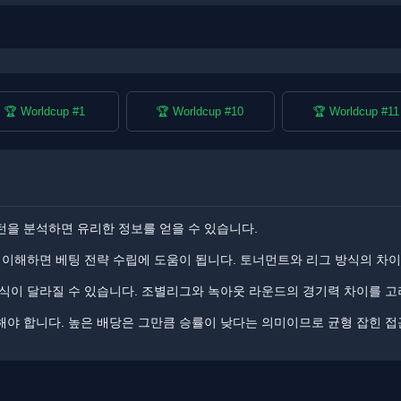
🏆 Worldcup #1
🏆 Worldcup #10
🏆 Worldcup #11
을 분석하면 유리한 정보를 얻을 수 있습니다.
 이해하면 베팅 전략 수립에 도움이 됩니다. ​​토너먼트와 리그 방식의 차
식이 달라질 수 있습니다. ​조별리그와 녹아웃 라운드의 경기력 차이를 고
야 합니다. 높은 배당은 그만큼 승률이 낮다는 의미이므로 균형 잡힌 접