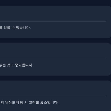
를 얻을 수 있습니다.
 읽는 것이 중요합니다.
회의 위상도 베팅 시 고려할 요소입니다.