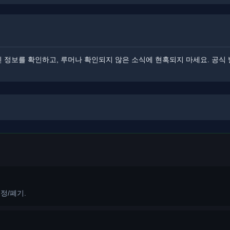
최신 정보를 확인하고, 루머나 확인되지 않은 소식에 현혹되지 마세요. 공식
정/폐기.