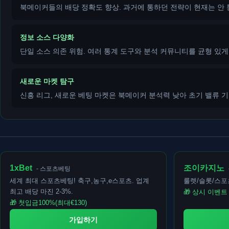
북메이커들의 배당 정확도 향상. 과거에 통하던 전략이 현재는 안 통
정보 소스 다양화
단일 소스 의존 위험. 여러 통계 도구와 분석 커뮤니티를 균형 있게
새로운 마켓 탐구
신흥 리그, 새로운 베팅 마켓은 북메이커 분석력 낮아 초기 밸류 기
1xBet
조이카지노
- 스포츠베팅
세계 최대 스포츠베팅! 축구,농구,e스포츠. 업계
룰렛/슬롯/스포
최고 배당 마진 2-3%.
🎁 상시 이벤트
🎁 첫입금100%(최대€130)
가입하기