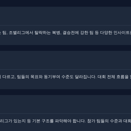
는 팀, 조별리그에서 탈락하는 복병, 결승전에 강한 팀 등 다양한 인사이트
 다르고, 팀들의 목표와 동기부여 수준도 달라집니다. ​대회 전체 흐름을
리그가 있는지 등 기본 구조를 파악해야 합니다. ​​참가 팀들의 수준과 대