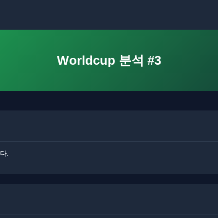
Worldcup 분석 #3
다.