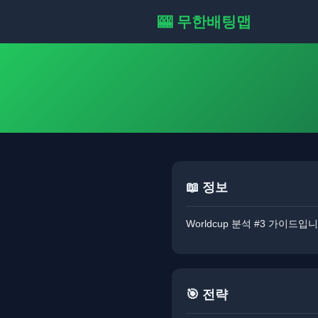
🎰 무한배팅맵
📖 정보
Worldcup 분석 #3 가이드입니
🎯 전략