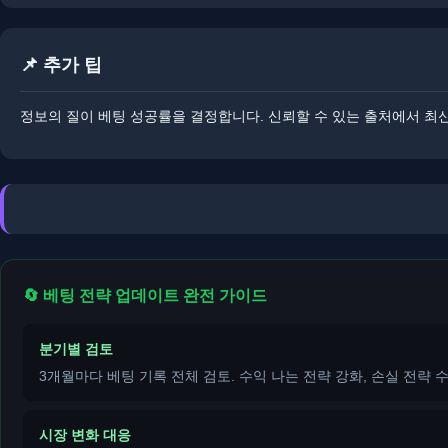
📌 추가 팁
정보의 질이 베팅 성공률을 결정합니다. ​​신뢰할 수 있는 출처에서 
🔄 베팅 전략 업데이트 완전 가이드
분기별 검토
3개월마다 베팅 기록 전체 검토. 수익 나는 전략 강화, 손실 전략 수
시장 변화 대응