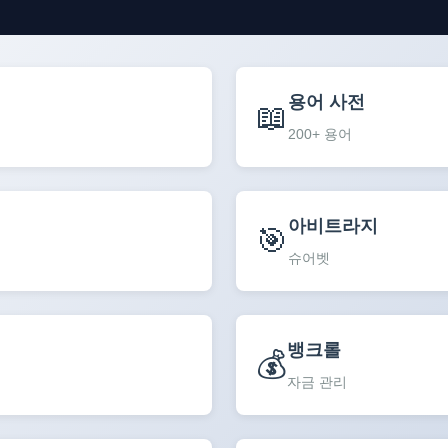
용어 사전
📖
200+ 용어
아비트라지
🎯
슈어벳
뱅크롤
💰
자금 관리