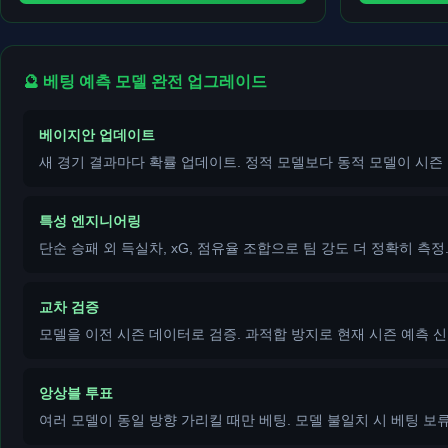
🔮 베팅 예측 모델 완전 업그레이드
베이지안 업데이트
새 경기 결과마다 확률 업데이트. 정적 모델보다 동적 모델이 시즌 
특성 엔지니어링
단순 승패 외 득실차, xG, 점유율 조합으로 팀 강도 더 정확히 측정
교차 검증
모델을 이전 시즌 데이터로 검증. 과적합 방지로 현재 시즌 예측 신
앙상블 투표
여러 모델이 동일 방향 가리킬 때만 베팅. 모델 불일치 시 베팅 보류