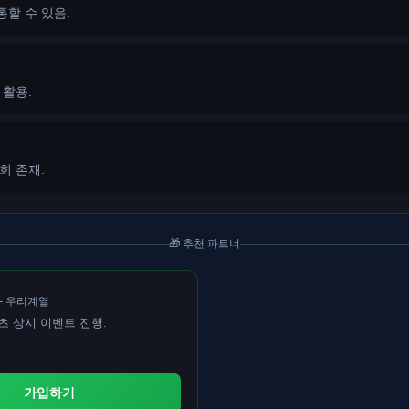
할 수 있음.
 활용.
회 존재.
🎁 추천 파트너
- 우리계열
츠 상시 이벤트 진행.
가입하기