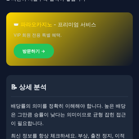
👑
파라오카지노
- 프리미엄 서비스
VIP 회원 전용 특별 혜택.
방문하기 →
📝 상세 분석
배당률의 의미를 정확히 이해해야 합니다. ​​높은 배당
은 그만큼 승률이 낮다는 의미이므로 균형 잡힌 접근
이 필요합니다.
최신 정보를 항상 체크하세요. 부상, 출전 정지, 이적