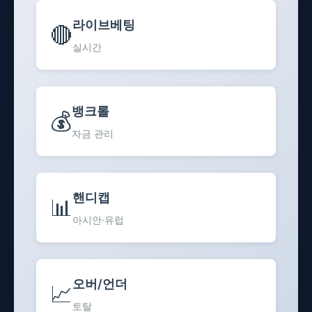
라이브베팅
🔴
실시간
뱅크롤
💰
자금 관리
핸디캡
📊
아시안·유럽
오버/언더
📈
토탈