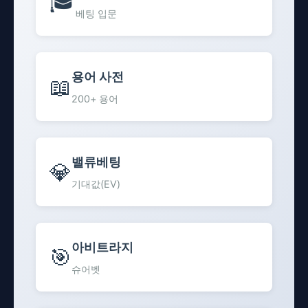
🎓
베팅 입문
용어 사전
📖
200+ 용어
밸류베팅
💎
기대값(EV)
아비트라지
🎯
슈어벳