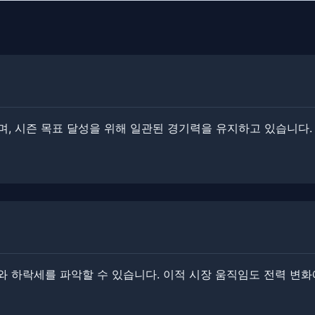
, 시즌 목표 달성을 위해 일관된 경기력을 유지하고 있습니다. 
 하락세를 파악할 수 있습니다. 이적 시장 움직임도 전력 변화에 