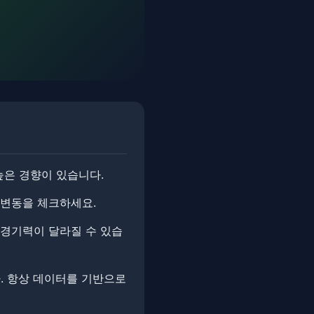
높은 경향이 있습니다.
 변동을 체크하세요.
 경기력이 달라질 수 있습
 ​​항상 데이터를 기반으로