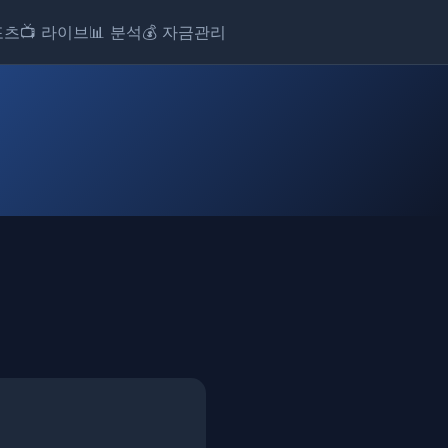
포츠
📺 라이브
📊 분석
💰 자금관리