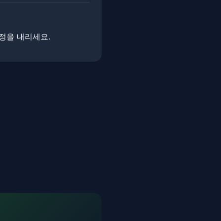
결정을 내리세요.