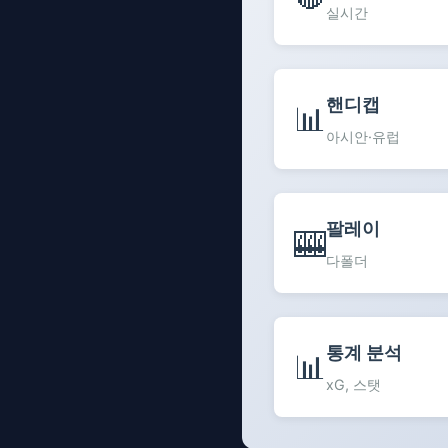
실시간
핸디캡
📊
아시안·유럽
팔레이
🎰
다폴더
통계 분석
📊
xG, 스탯