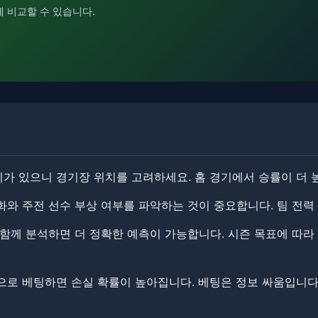
에 비교할 수 있습니다.
이가 있으니 경기장 위치를 고려하세요. ​홈 경기에서 승률이 더 
화와 주전 선수 부상 여부를 파악하는 것이 중요합니다. 팀 전력
 함께 분석하면 더 정확한 예측이 가능합니다. 시즌 목표에 따라
적으로 베팅하면 손실 확률이 높아집니다. 베팅은 정보 싸움입니다.