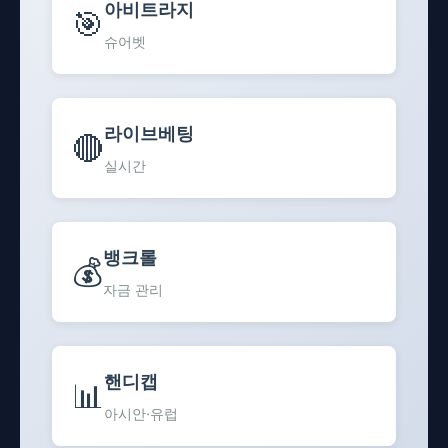
아비트라지
🎯
슈어벳
라이브베팅
🔴
실시간
뱅크롤
💰
자금 관리
핸디캡
📊
아시안·유럽