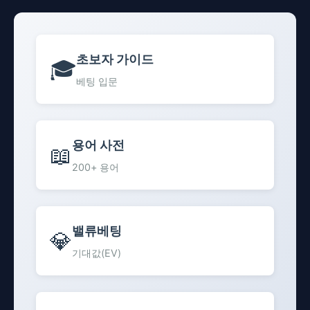
초보자 가이드
🎓
베팅 입문
용어 사전
📖
200+ 용어
밸류베팅
💎
기대값(EV)