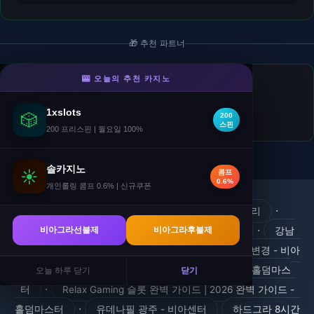
🎁 추천 파트너
🎰 오늘의 추천 카지노
솔카지노
- 카지노/베팅
개인롤링 콤프 0.6% · 신규회원 가입쿠폰 지급.
1xslots
🎲
200
🎁 신규 가입쿠폰
스핀
200 프리스핀 | 월요일 100%
솔카지노
☀️
콤프
0.6%
개인롤링 콤프 0.6% | 신규쿠폰
·
·
시나그라 성분 - 2026년 최신 정보 | 러브스토리
·
Tadacip vs Udenafil For Beginners | 러브스토리
비아그라선불제
비아그라후불제
강남
·
구구정 구매 가이드 - 비아센터
실데나필 50mg 변경 - 비아
· ·
센터
포지션 (position) | 2026 완벽 가이드 - 홀덤마스
오늘 하루 닫기
닫기
·
터
Relax Gaming 슬롯 완벽 가이드 | 2026 완벽 가이드 -
·
홀덤마스터
유데나필 광주 - 비아센터
하드그라 8시간