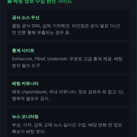
📰 베팅 정보 수집 완전 가이드
공식 소스 우선
클럽 공식 SNS, 감독 기자회견. 라인업은 공식 발표 1시간
전 언론 통해 유출되는 경우 多.
통계 사이트
Sofascore, FBref, Understat. 무료로 고급 통계 제공. 베팅
분석 필수 도구.
베팅 커뮤니티
해외 r/sportsbook, 국내 커뮤니티. 정보 공유와 픽 참고. 단,
맹목적 팔로우 금지.
뉴스 모니터링
부상, 이적, 감독 교체 뉴스 실시간 수집. 배당 변화 전 정보
확보가 베팅 엣지.