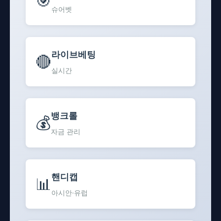
🎯
슈어벳
라이브베팅
🔴
실시간
뱅크롤
💰
자금 관리
핸디캡
📊
아시안·유럽