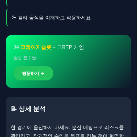
🎯 켈리 공식을 이해하고 적용하세요
🤪
크레이지슬롯
- 고RTP 게임
높은 환수율.
방문하기 →
📝 상세 분석
한 경기에 올인하지 마세요. ​분산 베팅으로 리스크를
관리하고, 장기적인 수익을 목표로 하는 것이 현명합