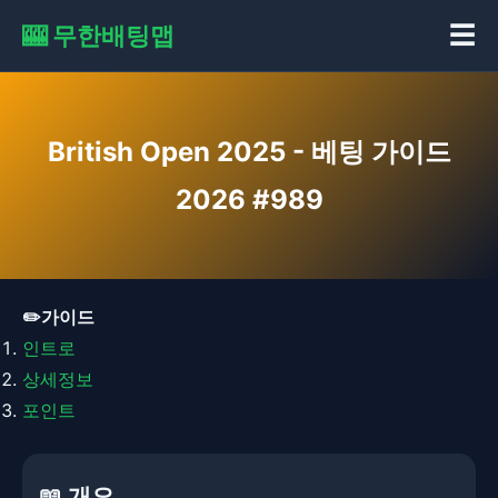
🎰 무한배팅맵
☰
British Open 2025 - 베팅 가이드
2026 #989
✏️가이드
인트로
상세정보
포인트
📖 개요