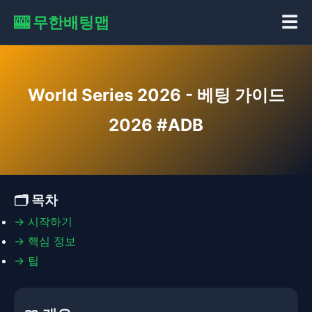
🎰 무한배팅맵
☰
World Series 2026 - 베팅 가이드
2026 #ADB
🗂️ 목차
→ 시작하기
→ 핵심 정보
→ 팁