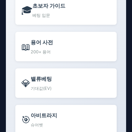
초보자 가이드
🎓
베팅 입문
용어 사전
📖
200+ 용어
밸류베팅
💎
기대값(EV)
아비트라지
🎯
슈어벳