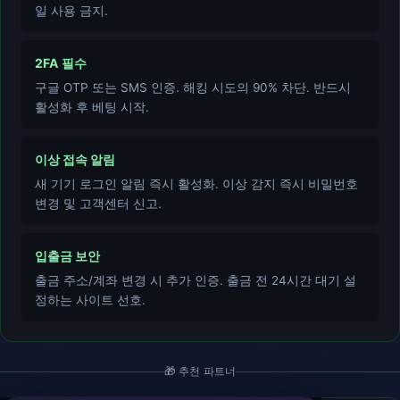
일 사용 금지.
2FA 필수
구글 OTP 또는 SMS 인증. 해킹 시도의 90% 차단. 반드시
활성화 후 베팅 시작.
이상 접속 알림
새 기기 로그인 알림 즉시 활성화. 이상 감지 즉시 비밀번호
변경 및 고객센터 신고.
입출금 보안
출금 주소/계좌 변경 시 추가 인증. 출금 전 24시간 대기 설
정하는 사이트 선호.
🎁 추천 파트너