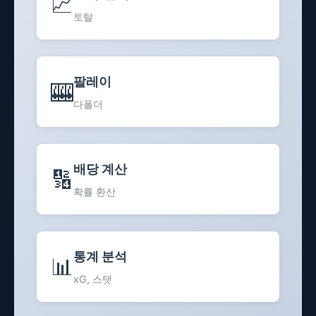
📈
토탈
팔레이
🎰
다폴더
배당 계산
🔢
확률 환산
통계 분석
📊
xG, 스탯