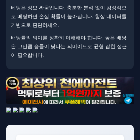
베팅은 정보 싸움입니다. 충분한 분석 없이 감정적으
로 베팅하면 손실 확률이 높아집니다. 항상 데이터를
기반으로 판단하세요.
배당률의 의미를 정확히 이해해야 합니다. ​​높은 배당
은 그만큼 승률이 낮다는 의미이므로 균형 잡힌 접근
이 필요합니다.