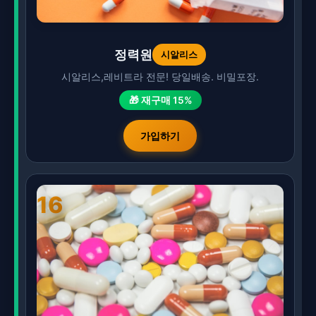
정력원
시알리스
시알리스,레비트라 전문! 당일배송. 비밀포장.
🎁 재구매 15%
가입하기
16