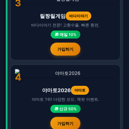
3
릴짱릴게임
바다이야기
바다이야기 전문! 고환수율. 빠른 환전.
🎁 매일 10%
가입하기
4
야마토2026
야마토
야마토 1위! 다양한 모드. 잭팟 이벤트.
🎁 신규 50%
가입하기