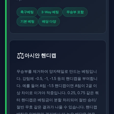
축구베팅
3-Way 베팅
무승부 포함
기본 베팅
배당 다양
⚖️
아시안 핸디캡
무승부를 제거하여 양자택일로 만드는 베팅입니
다. 강팀에 -0.5, -1, -1.5 등의 핸디캡을 부여합니
다. 예를 들어 A팀 -1.5 핸디캡이면 A팀이 2골 이
상 차이로 이겨야 적중입니다. 0.25, 0.75 같은 쿼
터 핸디캡은 베팅금이 분할 처리되어 절반 승리/
절반 무효 같은 결과가 나올 수 있습니다. 핸디캡