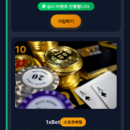
🎁 상시 이벤트 진행합니다.
가입하기
10
1xBet
스포츠베팅