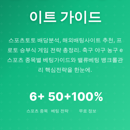
이트 가이드
스포츠토토 배당분석, 해외배팅사이트 추천, 프
로토 승부식 게임 전략 총정리. 축구 야구 농구 e
스포츠 종목별 베팅가이드와 밸류베팅 뱅크롤관
리 핵심전략을 한눈에.
6+
50+
100%
스포츠 종목
베팅 전략
무료 정보