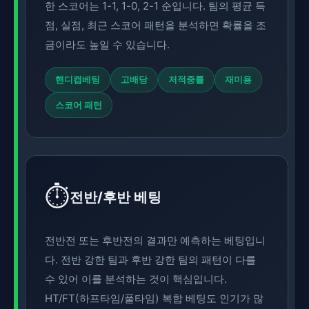
한 스코어는 1-1, 1-0, 2-1 순입니다. 팀의 평균 득
점, 실점, 최근 스코어 패턴을 분석하면 확률을 조
금이라도 높일 수 있습니다.
핸디캡베팅
고배당
저적중률
재미용
스코어 패턴
⏱️
전반/후반 베팅
전반전 또는 후반전의 결과만 예측하는 베팅입니
다. 전반 강한 팀과 후반 강한 팀의 패턴이 다를
수 있어 이를 분석하는 것이 핵심입니다.
HT/FT(하프타임/풀타임) 복합 베팅도 인기가 많