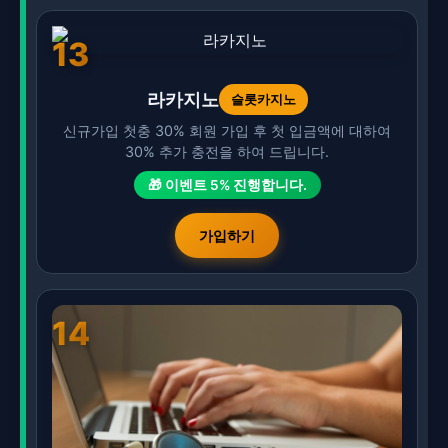
13
라카지노
슬롯카지노
신규가입 첫충 30% 회원 가입 후 첫 입금액에 대하여
30% 추가 충전을 하여 드립니다.
🎁 이벤트 5% 진행합니다.
가입하기
14