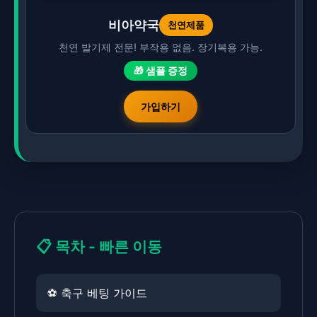
비아약국
천연제품
천연 발기제 전문! 부작용 없음. 장기복용 가능.
🎁 샘플 증정
가입하기
📋 목차 - 빠른 이동
⚽ 축구 베팅 가이드