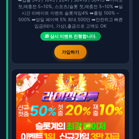
첫,매충전 5~10%, 스포츠/슬롯 첫,매충전 5~10% ➡️실
시간 리베이트 이벤트 슬롯게임4% ➡️롤링 100% ~
500% ➡️당일 페이백 5% 최대 500만 ➡️안전하고 빠른
입금(테더, 가상),출금으로 고액도 OK
🎁 상시 이벤트 진행합니다.
가입하기
8