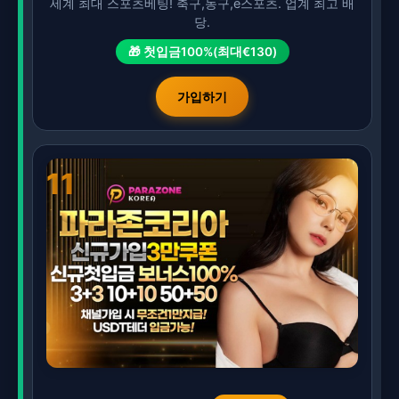
세계 최대 스포츠베팅! 축구,농구,e스포츠. 업계 최고 배
당.
🎁 첫입금100%(최대€130)
가입하기
11