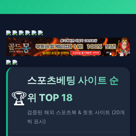
스포츠베팅 사이트 순
🏆
위 TOP 18
검증된 해외 스포츠북 & 토토 사이트 (20개
씩 표시)