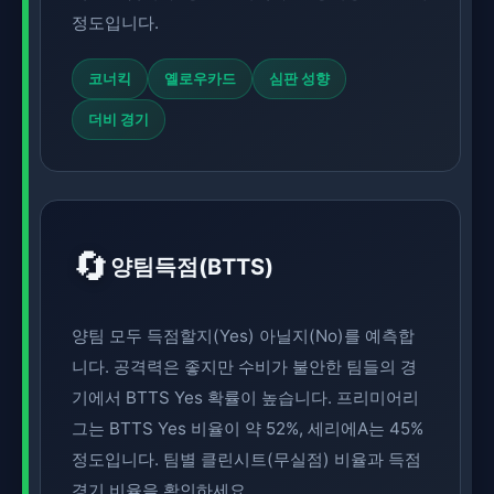
정도입니다.
코너킥
옐로우카드
심판 성향
더비 경기
🔄
양팀득점(BTTS)
양팀 모두 득점할지(Yes) 아닐지(No)를 예측합
니다. 공격력은 좋지만 수비가 불안한 팀들의 경
기에서 BTTS Yes 확률이 높습니다. 프리미어리
그는 BTTS Yes 비율이 약 52%, 세리에A는 45%
정도입니다. 팀별 클린시트(무실점) 비율과 득점
경기 비율을 확인하세요.