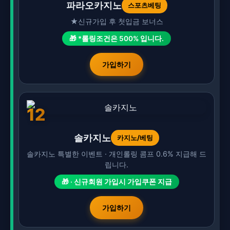
파라오카지노
스포츠베팅
★신규가입 후 첫입금 보너스
🎁 *롤링조건은 500% 입니다.
가입하기
12
솔카지노
카지노/베팅
솔카지노 특별한 이벤트 · 개인롤링 콤프 0.6% 지급해 드
립니다.
🎁 · 신규회원 가입시 가입쿠폰 지급
가입하기