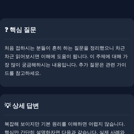
❓ 핵심 질문
​처음 접하시는 분들이 흔히 하는 질문을 정리했으니 차근
차근 읽어보시면 이해에 도움이 됩니다. 이 주제에 대해 가
장 많이 궁금해하시는 내용입니다. ​추가 질문은 관련 가이
드를 참고하세요.
💡 상세 답변
복잡해 보이지만 기본 원리를 이해하면 어렵지 않습니다.
핵심만 간단히 설명하자면 다음과 같습니다. ​​실제 사례와