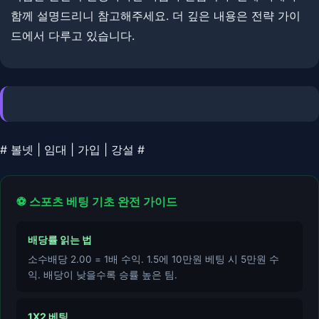
함께 설명드리니 참고해주세요. 더 깊은 내용은 전략 가이
드에서 다루고 있습니다.
# 볼넷 | 임대 | 가입 | 강설 #
⚽ 스포츠 베팅 기초 완전 가이드
배당률 읽는 법
소수배당 2.00 = 1배 수익. 1.5에 10만원 베팅 시 5만원 수
익. 배당이 낮을수록 승률 높은 팀.
1X2 베팅