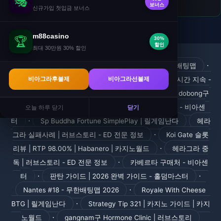
🎭
🎁 롤링조건 500%
보너스
신규가입 첫입금 보너스
m88casino
🏆
30%
할인
최대 30만원 30% 할인
·
Sharp Vs Square - 베팅 가이드 2026 #BC7 - 무한배팅맵
·
타다라필 20mg 최대 - 비아센터
비아그라후불제
비아그라선불제
메갈리스 36시간 지속 -
·
·
비아센터
빅알엑스 데이트 밤 - 비아센터
dobong구
· ·
Mens Clinic | 러브스토리
시알리스 흡연자용 - 비아센
오늘 하루 닫기
닫기
·
터
Sp Buddha Fortune SimplePlay | 릴게임난다
헤라
·
그라 실패사례 | 러브스토리 - ED 전문 정보
Koi Gate 슬롯
·
리뷰 | RTP 98.00% | Habanero | 카지노월드
헤라그라 중
·
독 | 러브스토리 - ED 전문 정보
카베르타 구매처 - 비아센
·
·
터
판탄 가이드 | 2026 완벽 가이드 - 홀덤마스터
·
Nantes #18 - 무한배팅맵 2026
Royale With Cheese
·
BTG | 릴게임난다
Strategy Tip 321 | 카지노 가이드 | 카지
·
노월드
gangnam구 Hormone Clinic | 러브스토리