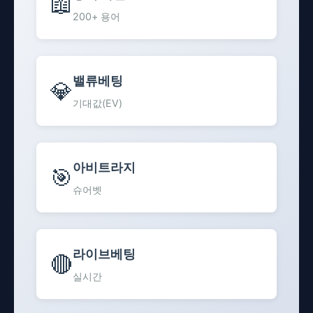
📖
200+ 용어
밸류베팅
💎
기대값(EV)
아비트라지
🎯
슈어벳
라이브베팅
🔴
실시간