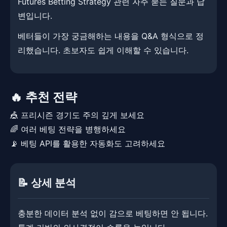
Futures Betting Strategy 관련 자주 묻는 질문과 답
변입니다.
베터들이 가장 궁금해하는 내용을 Q&A 형식으로 정
리했습니다. 초보자도 쉽게 이해할 수 있습니다.
🔥 추천 전략
🎪 프리시즌 경기도 주의 깊게 보세요
🌈 여러 베팅 전략을 병행하세요
📡 베팅 API를 활용한 자동화도 고려하세요
📝 상세 분석
충분한 데이터 분석 없이 감으로 베팅하면 안 됩니다.