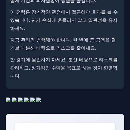
통계 기반의 의사결정이 승률을 높입니다.
이 전략은 장기적인 관점에서 접근해야 효과를 볼 수
있습니다. ​단기 손실에 흔들리지 말고 일관성을 유지
하세요.
자금 관리와 병행해야 합니다. ​​한 번에 큰 금액을 걸
기보다 분산 베팅으로 리스크를 줄이세요.
한 경기에 올인하지 마세요. ​분산 베팅으로 리스크를
관리하고, 장기적인 수익을 목표로 하는 것이 현명합
니다.