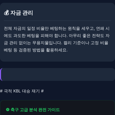
💰 자금 관리
전체 자금의 일정 비율만 베팅하는 원칙을 세우고, 연패 시
에도 과도한 베팅을 피해야 합니다. 아무리 좋은 전략도 자
금 관리 없이는 무용지물입니다. 켈리 기준이나 고정 비율
베팅 등 검증된 방법을 활용하세요.
# 극적 KBL 대승 재기 #
⚽ 축구 고급 분석 완전 가이드