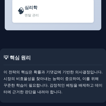
심리학
🧠
멘탈 관리
💡 핵심 원리
이 전략의 핵심은 확률과 기댓값에 기반한 의사결정입니다.
​시장의 비효율성을 찾아내는 능력이 중요하며, 이를 위해
꾸준한 학습이 필요합니다. ​감정적인 베팅을 배제하고 데이
터에 근거한 판단을 내려야 합니다.