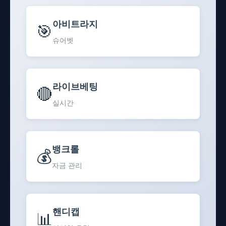
아비트라지
🎯
슈어벳
라이브베팅
🔴
실시간
뱅크롤
💰
자금 관리
핸디캡
📊