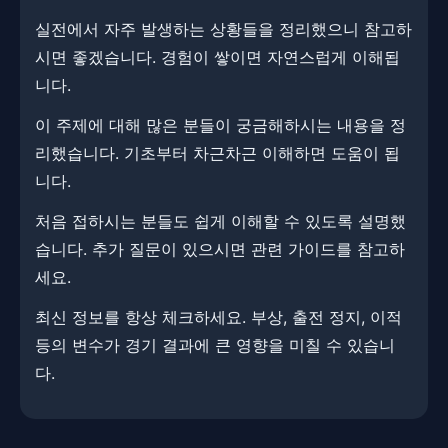
실전에서 자주 발생하는 상황들을 정리했으니 참고하
시면 좋겠습니다. ​​경험이 쌓이면 자연스럽게 이해됩
니다.
이 주제에 대해 많은 분들이 궁금해하시는 내용을 정
리했습니다. ​기초부터 차근차근 이해하면 도움이 됩
니다.
처음 접하시는 분들도 쉽게 이해할 수 있도록 설명했
습니다. 추가 질문이 있으시면 관련 가이드를 참고하
세요.
최신 정보를 항상 체크하세요. ​​부상, 출전 정지, 이적
등의 변수가 경기 결과에 큰 영향을 미칠 수 있습니
다.