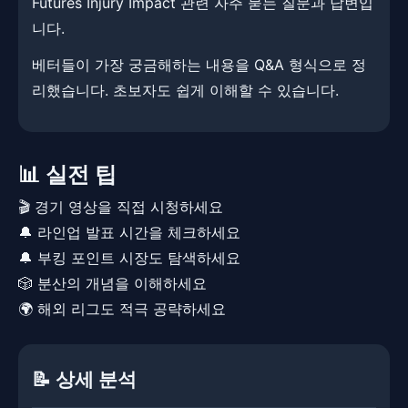
Futures Injury Impact 관련 자주 묻는 질문과 답변입
니다.
베터들이 가장 궁금해하는 내용을 Q&A 형식으로 정
리했습니다. ​초보자도 쉽게 이해할 수 있습니다.
📊 실전 팁
🎬 경기 영상을 직접 시청하세요
🔔 라인업 발표 시간을 체크하세요
🔔 부킹 포인트 시장도 탐색하세요
🎲 분산의 개념을 이해하세요
🌍 해외 리그도 적극 공략하세요
📝 상세 분석