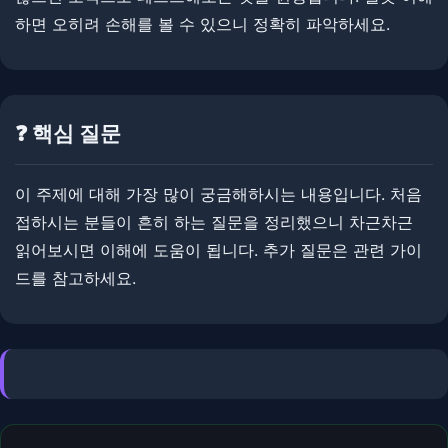
하면 오히려 손해를 볼 수 있으니 정확히 파악하세요.
❓ 핵심 질문
이 주제에 대해 가장 많이 궁금해하시는 내용입니다. 처음
접하시는 분들이 흔히 하는 질문을 정리했으니 차근차근
읽어보시면 이해에 도움이 됩니다. 추가 질문은 관련 가이
드를 참고하세요.