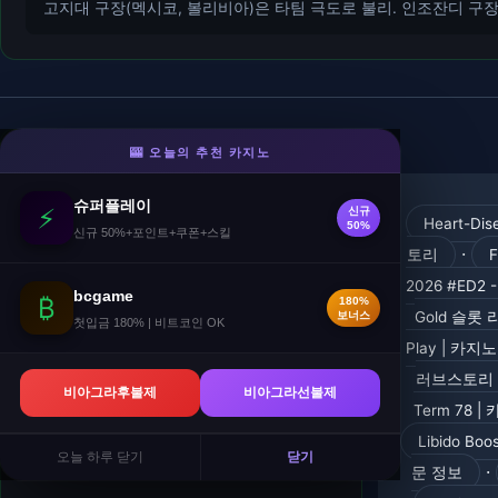
고지대 구장(멕시코, 볼리비아)은 타팀 극도로 불리. 인조잔디 구장
🎰 오늘의 추천 카지노
조이카지노
- 우리계열
룰렛/슬롯/스포츠 상시 이벤트 진행.
슈퍼플레이
⚡
신규
🎁 상시 이벤트
Heart-Di
50%
신규 50%+포인트+쿠폰+스킬
·
토리
2026 #ED2
bcgame
₿
180%
Gold 슬롯 리뷰
보너스
첫입금 180% | 비트코인 OK
Play | 카지
러브스토리 -
비아그라후불제
비아그라선불제
Term 78 
Libido Bo
오늘 하루 닫기
닫기
·
문 정보