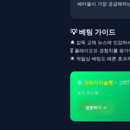
베터들이 가장 궁금해하는 
💡 베팅 가이드
🔔 감독 교체 뉴스에 민감하
🎖️ 플레이오프 경험치를 평
🌟 역발상 베팅도 때론 효
🤪
크레이지슬롯
- 고R
높은 환수율.
방문하기 →