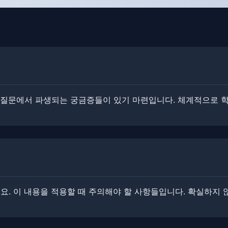
질문에서 파생되는 궁금증들이 있기 마련입니다. ​​체계적으로 
하세요. 이 내용을 적용할 때 주의해야 할 사항들입니다. 확실하