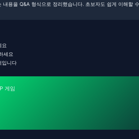
내용을 Q&A 형식으로 정리했습니다. ​​초보자도 쉽게 이해할 수
세요
가하세요
과적입니다
TP 게임