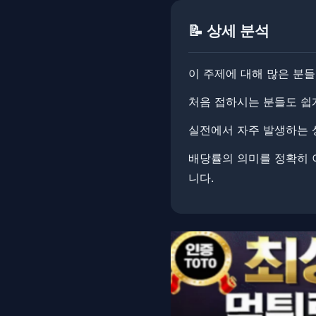
📝 상세 분석
이 주제에 대해 많은 분
처음 접하시는 분들도 쉽
실전에서 자주 발생하는 
배당률의 의미를 정확히 이
니다.