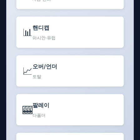
핸디캡
📊
아시안·유럽
오버/언더
📈
토탈
팔레이
🎰
다폴더