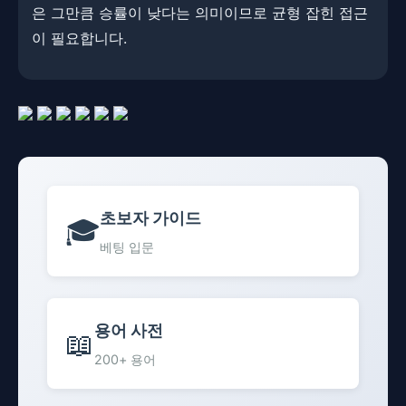
은 그만큼 승률이 낮다는 의미이므로 균형 잡힌 접근
이 필요합니다.
초보자 가이드
🎓
베팅 입문
용어 사전
📖
200+ 용어