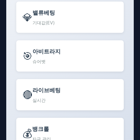
밸류베팅
💎
기대값(EV)
아비트라지
🎯
슈어벳
라이브베팅
🔴
실시간
뱅크롤
💰
자금 관리