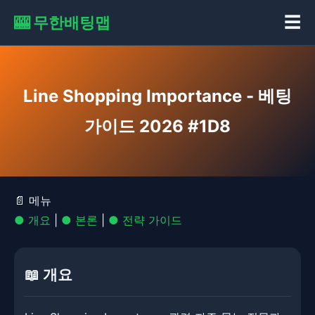
🎰 무한배팅맵
☰
Line Shopping Importance - 베팅
가이드 2026 #1D8
📄 메뉴
● 개요
|
● 본론
|
● 전략 가이드
📖 개요