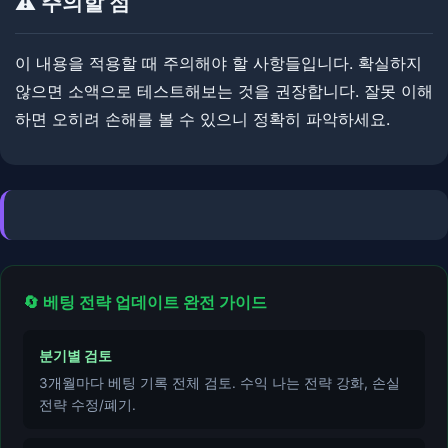
⚠️ 주의할 점
이 내용을 적용할 때 주의해야 할 사항들입니다. ​​확실하지
않으면 소액으로 테스트해보는 것을 권장합니다. ​​잘못 이해
하면 오히려 손해를 볼 수 있으니 정확히 파악하세요.
🔄 베팅 전략 업데이트 완전 가이드
분기별 검토
3개월마다 베팅 기록 전체 검토. 수익 나는 전략 강화, 손실
전략 수정/폐기.